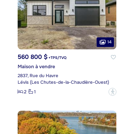
14
560 800 $
+TPS/TVQ
Maison à vendre
2837, Rue du Havre
Lévis (Les Chutes-de-la-Chaudière-Ouest)
2
1
?