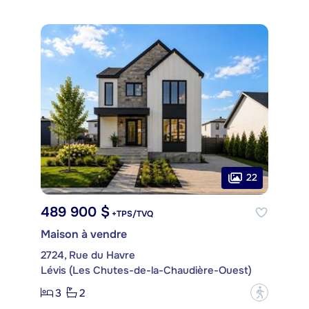
22
489 900 $
+TPS/TVQ
Maison à vendre
2724, Rue du Havre
Lévis (Les Chutes-de-la-Chaudière-Ouest)
3
2
?