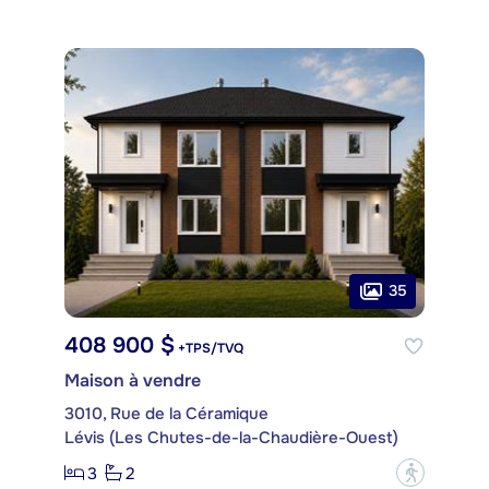
35
408 900 $
+TPS/TVQ
Maison à vendre
3010, Rue de la Céramique
Lévis (Les Chutes-de-la-Chaudière-Ouest)
3
2
?