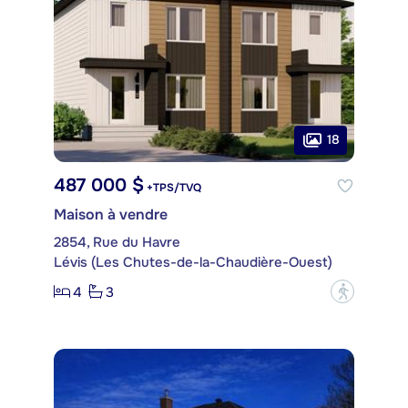
18
487 000 $
+TPS/TVQ
Maison à vendre
2854, Rue du Havre
Lévis (Les Chutes-de-la-Chaudière-Ouest)
4
3
?