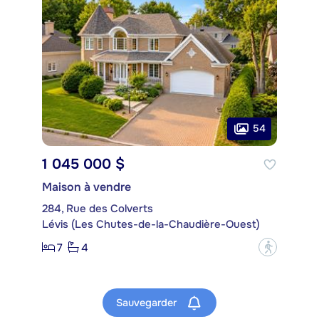
54
1 045 000 $
Maison à vendre
284, Rue des Colverts
Lévis (Les Chutes-de-la-Chaudière-Ouest)
7
4
?
Sauvegarder