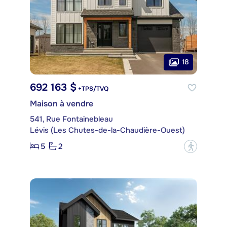
18
692 163 $
+TPS/TVQ
Maison à vendre
541, Rue Fontainebleau
Lévis (Les Chutes-de-la-Chaudière-Ouest)
5
2
?