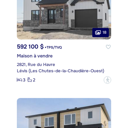
18
592 100 $
+TPS/TVQ
Maison à vendre
2821, Rue du Havre
Lévis (Les Chutes-de-la-Chaudière-Ouest)
3
2
?