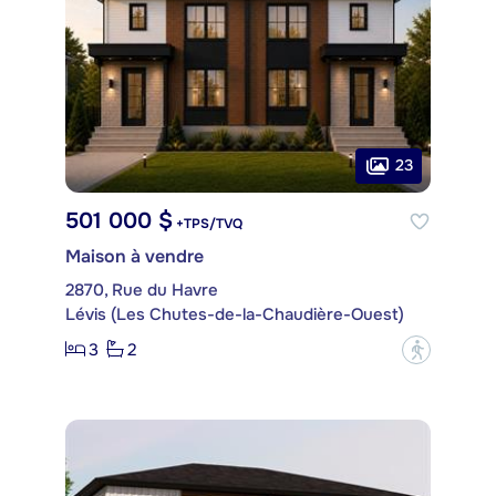
23
501 000 $
+TPS/TVQ
Maison à vendre
2870, Rue du Havre
Lévis (Les Chutes-de-la-Chaudière-Ouest)
3
2
?