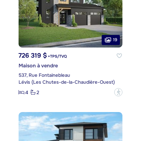
19
726 319 $
+TPS/TVQ
Maison à vendre
537, Rue Fontainebleau
Lévis (Les Chutes-de-la-Chaudière-Ouest)
4
2
?