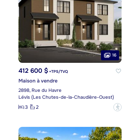
16
412 600 $
+TPS/TVQ
Maison à vendre
2898, Rue du Havre
Lévis (Les Chutes-de-la-Chaudière-Ouest)
3
2
?