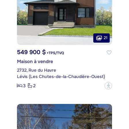
21
549 900 $
+TPS/TVQ
Maison à vendre
2732, Rue du Havre
Lévis (Les Chutes-de-la-Chaudière-Ouest)
3
2
?