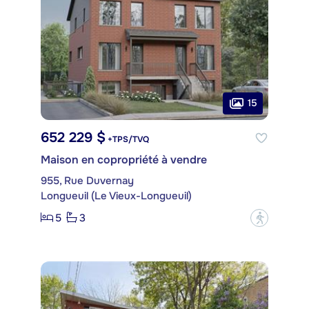
15
652 229 $
+TPS/TVQ
Maison en copropriété à vendre
955, Rue Duvernay
Longueuil (Le Vieux-Longueuil)
5
3
?