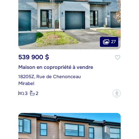
27
539 900 $
Maison en copropriété à vendre
18205Z, Rue de Chenonceau
Mirabel
3
2
?