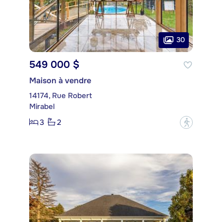
30
549 000 $
Maison à vendre
14174, Rue Robert
Mirabel
3
2
?