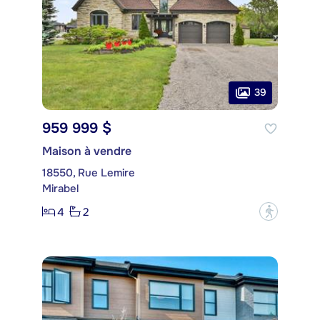
39
959 999 $
Maison à vendre
18550, Rue Lemire
Mirabel
4
2
?