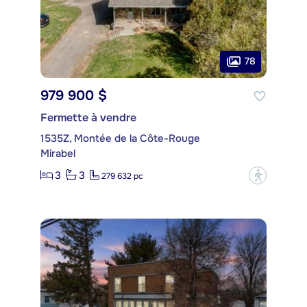
78
979 900 $
Fermette à vendre
1535Z, Montée de la Côte-Rouge
Mirabel
3
3
?
279 632 pc