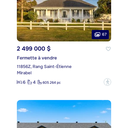
67
2 499 000 $
Fermette à vendre
11856Z, Rang Saint-Étienne
Mirabel
6
4
?
605 264 pc