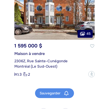
45
1 595 000 $
Maison à vendre
2306Z, Rue Sainte-Cunégonde
Montréal (Le Sud-Ouest)
3
2
?
Sauvegarder