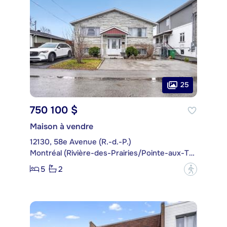
25
750 100 $
Maison à vendre
12130, 58e Avenue (R.-d.-P.)
Montréal (Rivière-des-Prairies/Pointe-aux-Trembles)
5
2
?