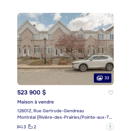
33
523 900 $
Maison à vendre
12601Z, Rue Gertrude-Gendreau
Montréal (Rivière-des-Prairies/Pointe-aux-Trembles)
3
2
?