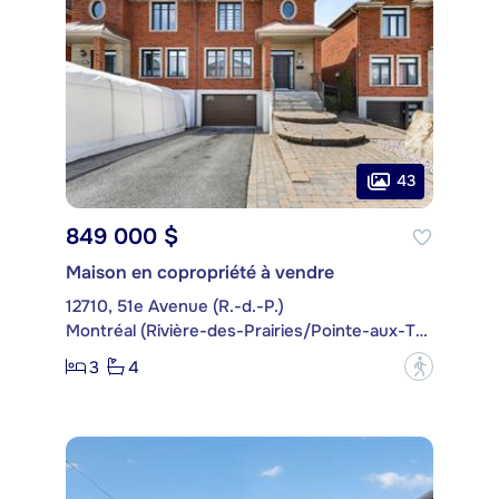
43
849 000 $
Maison en copropriété à vendre
12710, 51e Avenue (R.-d.-P.)
Montréal (Rivière-des-Prairies/Pointe-aux-Trembles)
3
4
?