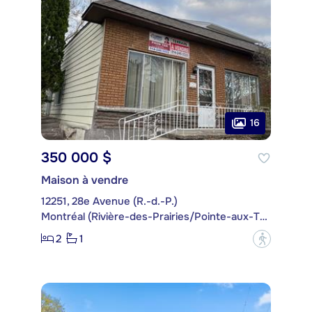
16
350 000 $
Maison à vendre
12251, 28e Avenue (R.-d.-P.)
Montréal (Rivière-des-Prairies/Pointe-aux-Trembles)
2
1
?