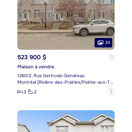
33
523 900 $
Maison à vendre
12601Z, Rue Gertrude-Gendreau
Montréal (Rivière-des-Prairies/Pointe-aux-Trembles)
3
2
?