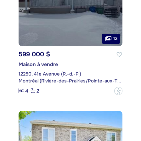
13
599 000 $
Maison à vendre
12250, 41e Avenue (R.-d.-P.)
Montréal (Rivière-des-Prairies/Pointe-aux-Trembles)
4
2
?