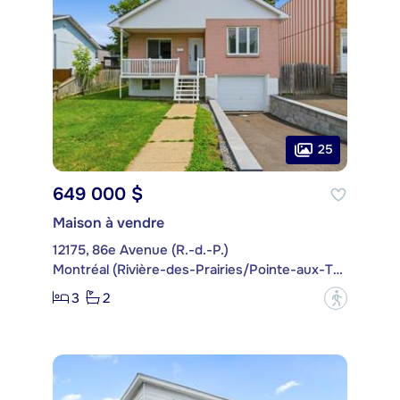
25
649 000 $
Maison à vendre
12175, 86e Avenue (R.-d.-P.)
Montréal (Rivière-des-Prairies/Pointe-aux-Trembles)
3
2
?