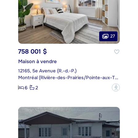
27
758 001 $
Maison à vendre
12165, 5e Avenue (R.-d.-P.)
Montréal (Rivière-des-Prairies/Pointe-aux-Trembles)
6
2
?