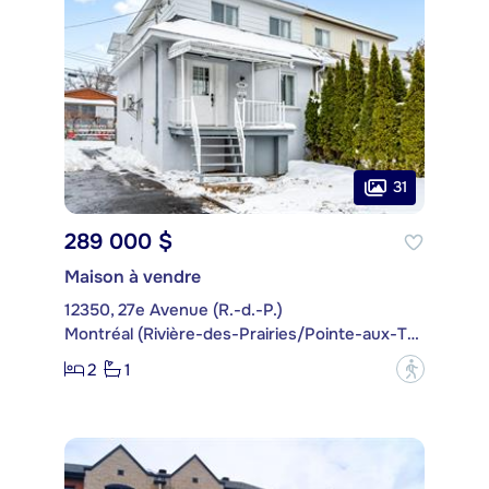
31
289 000 $
Maison à vendre
12350, 27e Avenue (R.-d.-P.)
Montréal (Rivière-des-Prairies/Pointe-aux-Trembles)
2
1
?