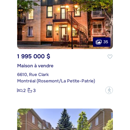
35
1 995 000 $
Maison à vendre
6610, Rue Clark
Montréal (Rosemont/La Petite-Patrie)
2
3
?