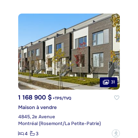
31
1 168 900 $
+TPS/TVQ
Maison à vendre
4845, 2e Avenue
Montréal (Rosemont/La Petite-Patrie)
4
3
?