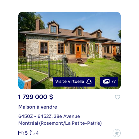
77
Visite virtuelle
1 799 000 $
Maison à vendre
6450Z - 6452Z, 38e Avenue
Montréal (Rosemont/La Petite-Patrie)
5
4
?