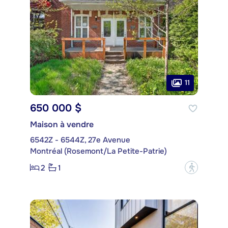
11
650 000 $
Maison à vendre
6542Z - 6544Z, 27e Avenue
Montréal (Rosemont/La Petite-Patrie)
2
1
?