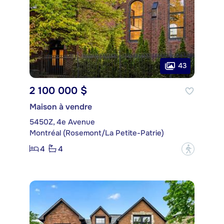
43
2 100 000 $
Maison à vendre
5450Z, 4e Avenue
Montréal (Rosemont/La Petite-Patrie)
4
4
?