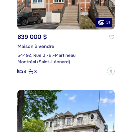
31
639 000 $
Maison à vendre
5449Z, Rue J.-B.-Martineau
Montréal (Saint-Léonard)
4
3
?