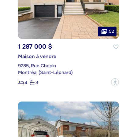
52
1 287 000 $
Maison à vendre
9285, Rue Chopin
Montréal (Saint-Léonard)
4
3
?