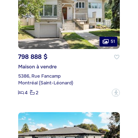
51
798 888 $
Maison à vendre
5386, Rue Fancamp
Montréal (Saint-Léonard)
4
2
?