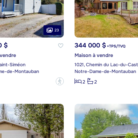
23
0 $
344 000 $
+TPS/TVQ
 vendre
Maison à vendre
Saint-Siméon
1021, Chemin du Lac-du-Cast
me-de-Montauban
Notre-Dame-de-Montauban
?
2
2