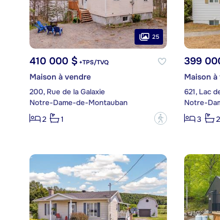
25
410 000 $
399 00
+TPS/TVQ
Maison à vendre
Maison à
200, Rue de la Galaxie
621, Lac d
Notre-Dame-de-Montauban
Notre-Da
?
2
1
3
2