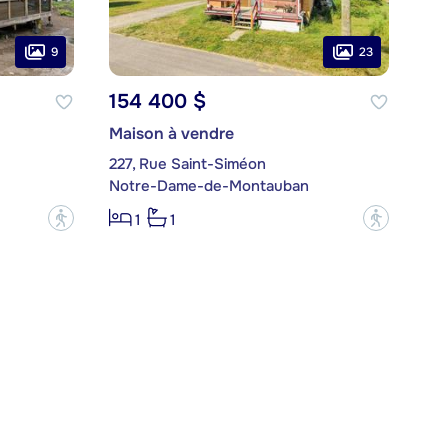
9
23
154 400 $
Maison à vendre
227, Rue Saint-Siméon
Notre-Dame-de-Montauban
?
?
1
1