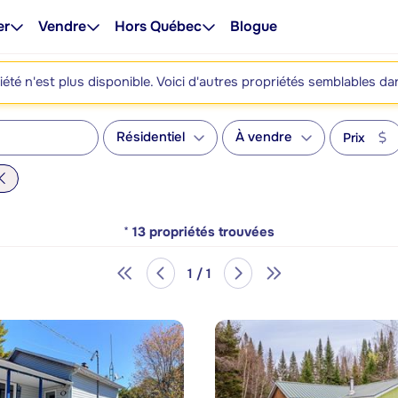
er
Vendre
Hors Québec
Blogue
été n'est plus disponible. Voici d'autres propriétés semblables da
Résidentiel
À vendre
Prix
*
13
propriétés trouvées
1 / 1