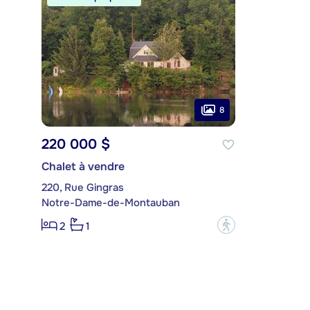
8
220 000 $
Chalet à vendre
220, Rue Gingras
Notre-Dame-de-Montauban
?
2
1