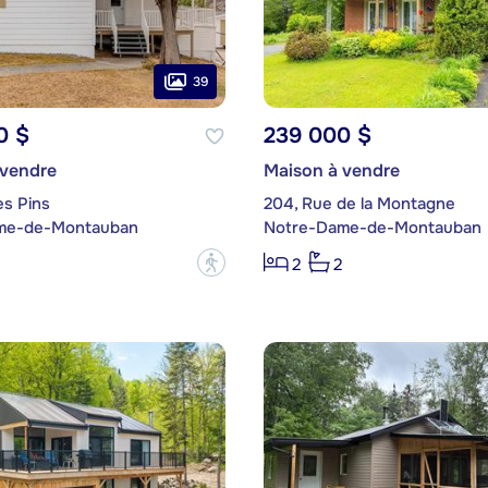
39
0 $
239 000 $
 vendre
Maison à vendre
es Pins
204, Rue de la Montagne
me-de-Montauban
Notre-Dame-de-Montauban
?
2
2