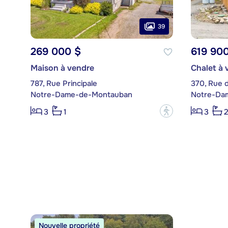
39
269 000 $
619 90
Maison à vendre
Chalet à 
787, Rue Principale
370, Rue 
Notre-Dame-de-Montauban
Notre-Da
?
3
1
3
2
Nouvelle propriété