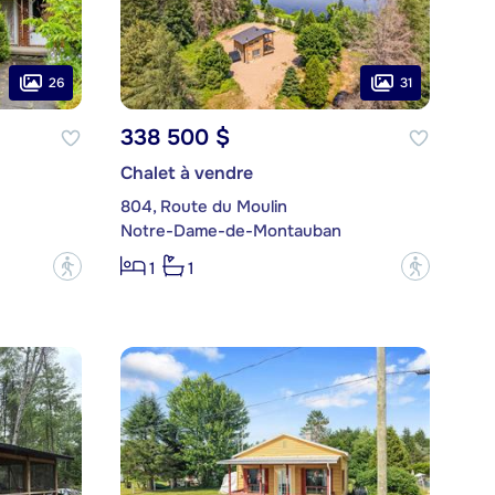
26
31
338 500 $
Chalet à vendre
804, Route du Moulin
Notre-Dame-de-Montauban
?
?
1
1