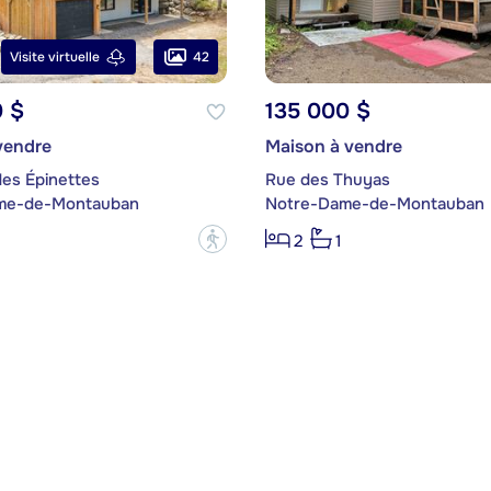
42
Visite virtuelle
0 $
135 000 $
vendre
Maison à vendre
des Épinettes
Rue des Thuyas
me-de-Montauban
Notre-Dame-de-Montauban
?
2
1