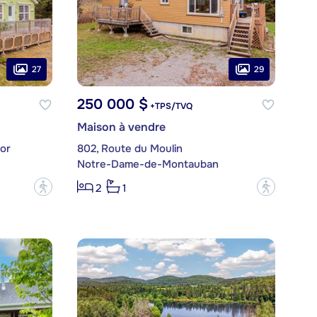
27
29
250 000 $
+TPS/TVQ
Maison à vendre
or
802, Route du Moulin
Notre-Dame-de-Montauban
?
?
2
1