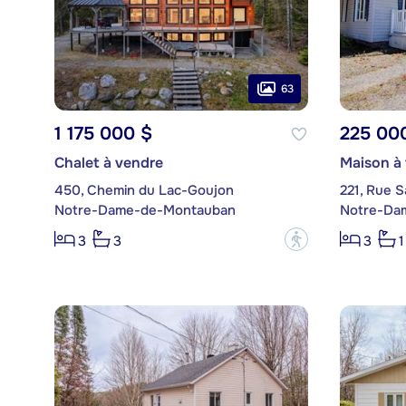
63
1 175 000 $
225 00
Chalet à vendre
Maison à
450, Chemin du Lac-Goujon
221, Rue 
Notre-Dame-de-Montauban
Notre-Da
?
3
3
3
1