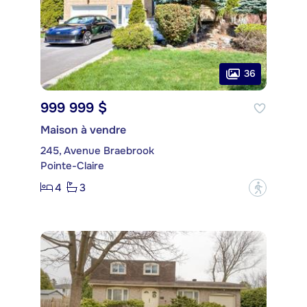
36
999 999 $
Maison à vendre
245, Avenue Braebrook
Pointe-Claire
4
3
?