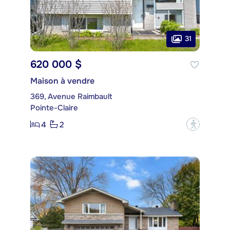
31
620 000 $
Maison à vendre
369, Avenue Raimbault
Pointe-Claire
4
2
?