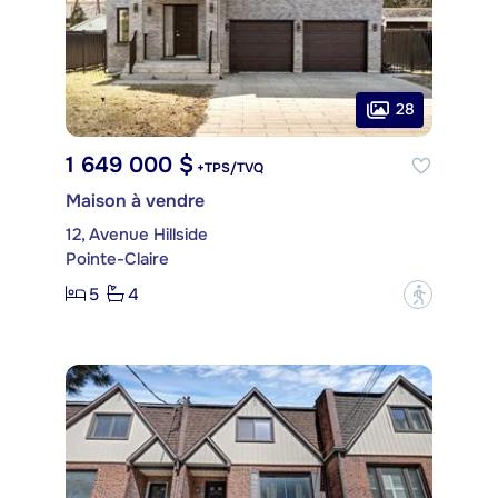
28
1 649 000 $
+TPS/TVQ
Maison à vendre
12, Avenue Hillside
Pointe-Claire
5
4
?