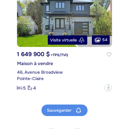
54
Visite virtuelle
1 649 900 $
+TPS/TVQ
Maison à vendre
46, Avenue Broadview
Pointe-Claire
5
4
?
Sauvegarder