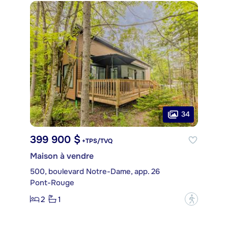
34
399 900 $
+TPS/TVQ
Maison à vendre
500, boulevard Notre-Dame, app. 26
Pont-Rouge
2
1
?