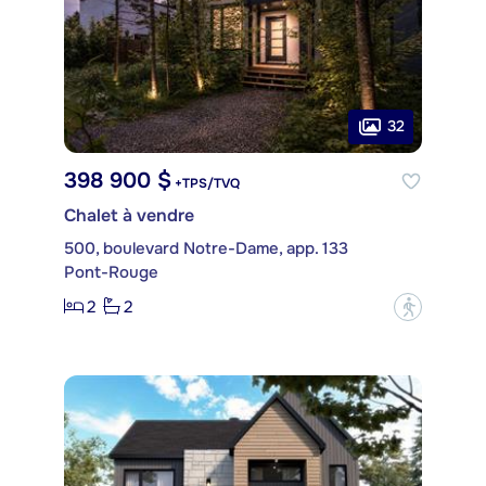
32
398 900 $
+TPS/TVQ
Chalet à vendre
500, boulevard Notre-Dame, app. 133
Pont-Rouge
2
2
?