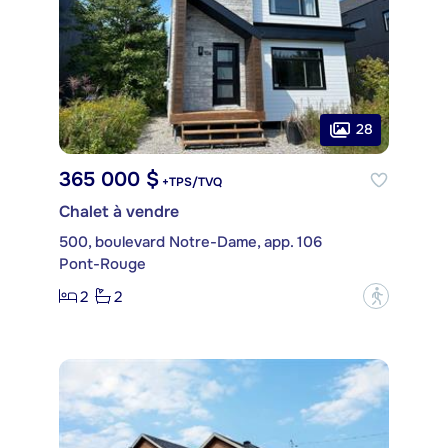
28
365 000 $
+TPS/TVQ
Chalet à vendre
500, boulevard Notre-Dame, app. 106
Pont-Rouge
2
2
?