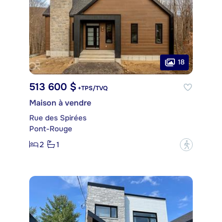
18
513 600 $
+TPS/TVQ
Maison à vendre
Rue des Spirées
Pont-Rouge
2
1
?