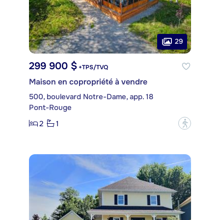
29
299 900 $
+TPS/TVQ
Maison en copropriété à vendre
500, boulevard Notre-Dame, app. 18
Pont-Rouge
2
1
?