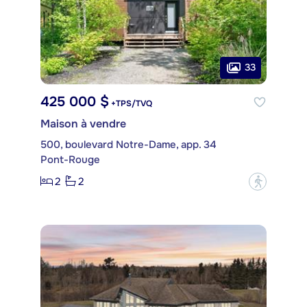
33
425 000 $
+TPS/TVQ
Maison à vendre
500, boulevard Notre-Dame, app. 34
Pont-Rouge
2
2
?