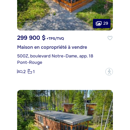
29
299 900 $
+TPS/TVQ
Maison en copropriété à vendre
500Z, boulevard Notre-Dame, app. 18
Pont-Rouge
2
1
?