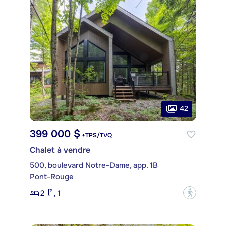
42
399 000 $
+TPS/TVQ
Chalet à vendre
500, boulevard Notre-Dame, app. 1B
Pont-Rouge
2
1
?