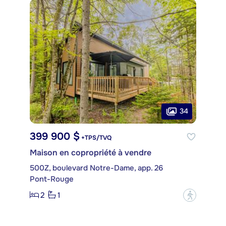
34
399 900 $
+TPS/TVQ
Maison en copropriété à vendre
500Z, boulevard Notre-Dame, app. 26
Pont-Rouge
2
1
?