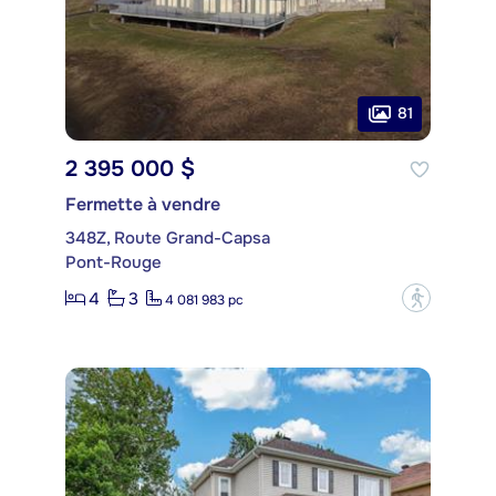
81
2 395 000 $
Fermette à vendre
348Z, Route Grand-Capsa
Pont-Rouge
4
3
?
4 081 983 pc