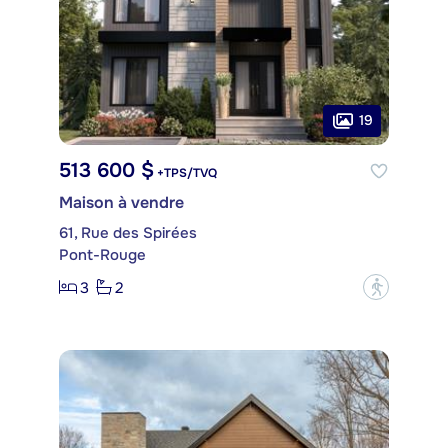
19
513 600 $
+TPS/TVQ
Maison à vendre
61, Rue des Spirées
Pont-Rouge
3
2
?