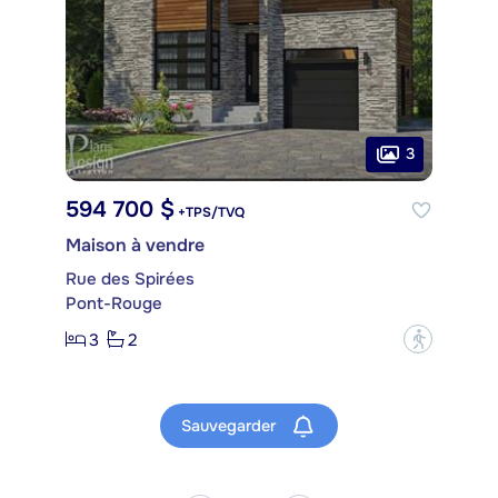
3
594 700 $
+TPS/TVQ
Maison à vendre
Rue des Spirées
Pont-Rouge
3
2
?
Sauvegarder