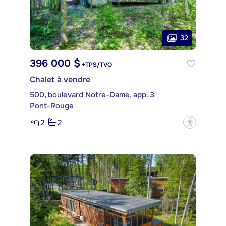
32
396 000 $
+TPS/TVQ
Chalet à vendre
500, boulevard Notre-Dame, app. 3
Pont-Rouge
2
2
?