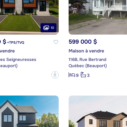
10
0 $
599 000 $
+TPS/TVQ
 vendre
Maison à vendre
des Seigneuresses
116B, Rue Bertrand
eauport)
Québec (Beauport)
?
9
3