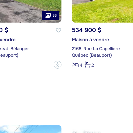
33
0 $
534 900 $
 vendre
Maison à vendre
uréat-Bélanger
2168, Rue La Capellière
eauport)
Québec (Beauport)
?
2
4
2