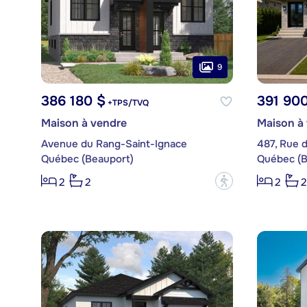
9
386 180 $
391 90
+TPS/TVQ
Maison à vendre
Maison à
Avenue du Rang-Saint-Ignace
487, Rue 
Québec (Beauport)
Québec (B
?
2
2
2
2