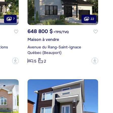
7
22
648 800 $
+TPS/TVQ
Maison à vendre
tions
Avenue du Rang-Saint-Ignace
Québec (Beauport)
?
?
5
2