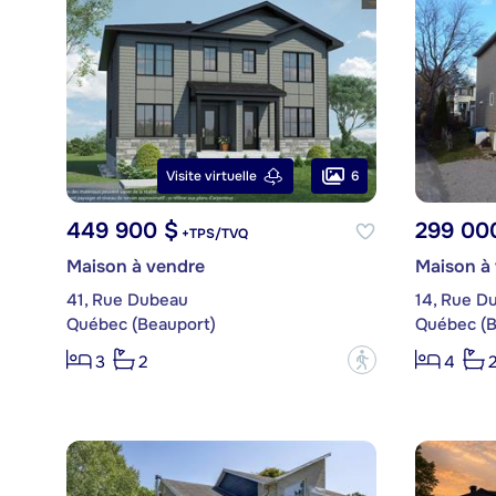
6
Visite virtuelle
449 900 $
299 00
+TPS/TVQ
Maison à vendre
Maison à
41, Rue Dubeau
14, Rue D
Québec (Beauport)
Québec (B
?
3
2
4