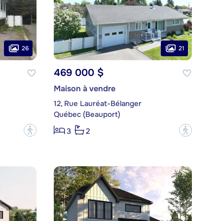
26
21
469 000 $
Maison à vendre
12, Rue Lauréat-Bélanger
Québec (Beauport)
?
?
3
2