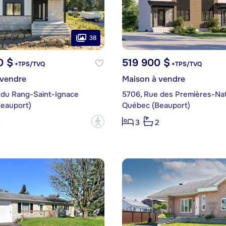
38
0 $
519 900 $
+TPS/TVQ
+TPS/TVQ
 vendre
Maison à vendre
 du Rang-Saint-Ignace
5706, Rue des Premières-Na
eauport)
Québec (Beauport)
?
3
3
2