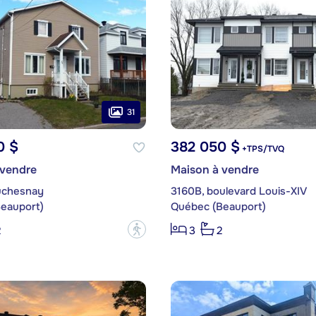
31
0 $
382 050 $
+TPS/TVQ
 vendre
Maison à vendre
uchesnay
3160B, boulevard Louis-XIV
eauport)
Québec (Beauport)
?
2
3
2