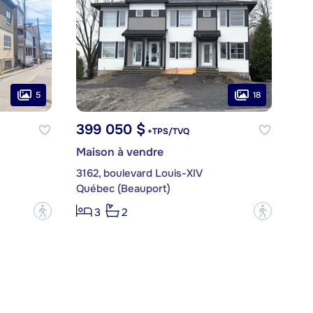
5
18
399 050 $
+TPS/TVQ
Maison à vendre
3162, boulevard Louis-XIV
Québec (Beauport)
?
?
3
2