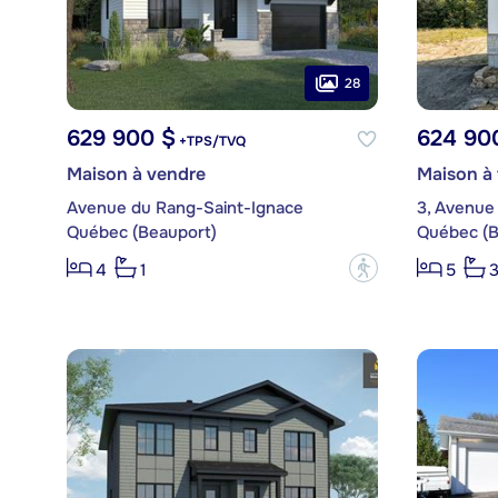
28
629 900 $
624 90
+TPS/TVQ
Maison à vendre
Maison à
Avenue du Rang-Saint-Ignace
3, Avenue
Québec (Beauport)
Québec (B
?
4
1
5