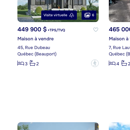
6
Visite virtuelle
449 900 $
465 00
+TPS/TVQ
Maison à vendre
Maison à
45, Rue Dubeau
7, Rue La
Québec (Beauport)
Québec (B
?
3
2
4