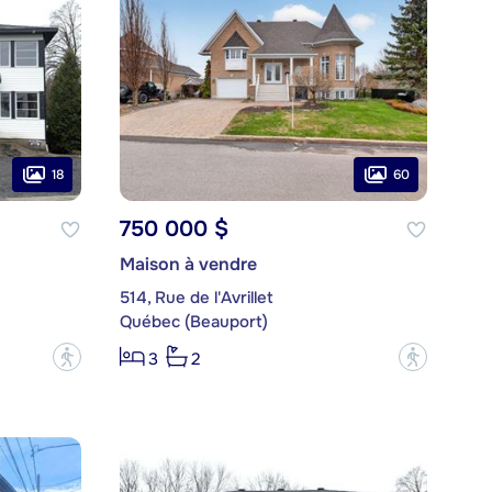
18
60
750 000 $
Maison à vendre
514, Rue de l'Avrillet
Québec (Beauport)
?
?
3
2