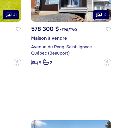
41
12
578 300 $
+TPS/TVQ
Maison à vendre
Avenue du Rang-Saint-Ignace
Québec (Beauport)
?
?
5
2