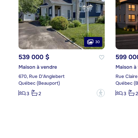
30
539 000 $
599 00
Maison à vendre
Maison à
670, Rue D'Anglebert
Rue Clair
Québec (Beauport)
Québec (B
?
3
2
3
2