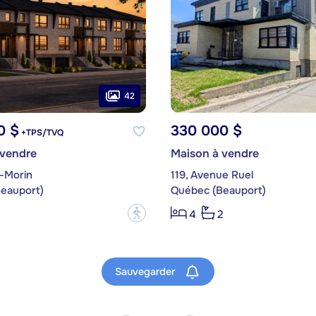
42
0 $
330 000 $
+TPS/TVQ
 vendre
Maison à vendre
e-Morin
119, Avenue Ruel
eauport)
Québec (Beauport)
?
4
2
Sauvegarder