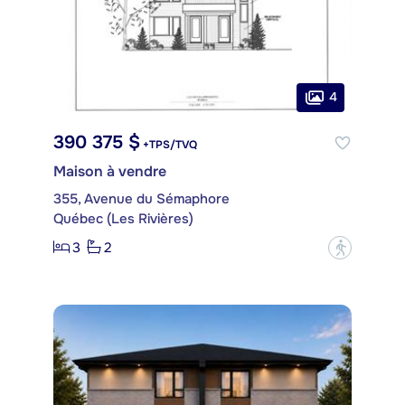
4
390 375 $
+TPS/TVQ
Maison à vendre
355, Avenue du Sémaphore
Québec (Les Rivières)
3
2
?