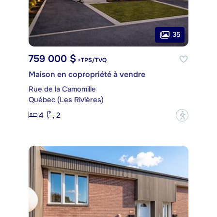
35
759 000 $
+TPS/TVQ
Maison en copropriété à vendre
Rue de la Camomille
Québec (Les Rivières)
4
2
?