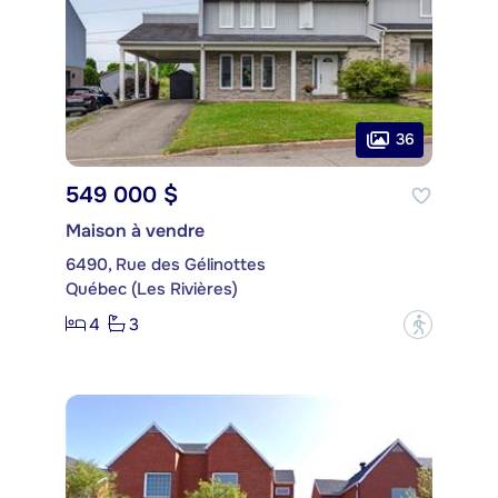
36
549 000 $
Maison à vendre
6490, Rue des Gélinottes
Québec (Les Rivières)
4
3
?