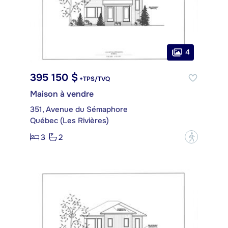
4
395 150 $
+TPS/TVQ
Maison à vendre
351, Avenue du Sémaphore
Québec (Les Rivières)
3
2
?