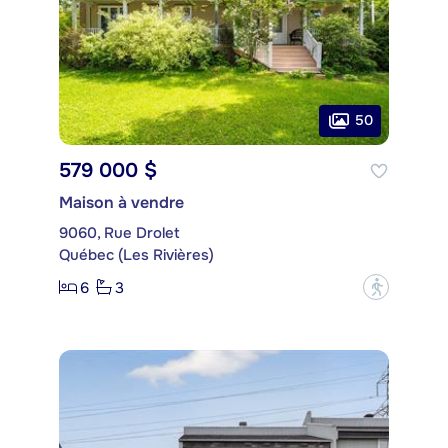
50
579 000 $
Maison à vendre
9060, Rue Drolet
Québec (Les Rivières)
6
3
?