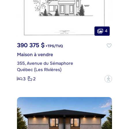
4
390 375 $
+TPS/TVQ
Maison à vendre
355, Avenue du Sémaphore
Québec (Les Rivières)
3
2
?