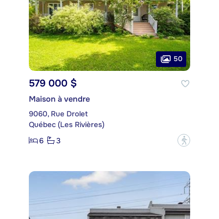
50
579 000 $
Maison à vendre
9060, Rue Drolet
Québec (Les Rivières)
6
3
?