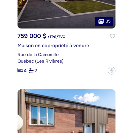
35
759 000 $
+TPS/TVQ
Maison en copropriété à vendre
Rue de la Camomille
Québec (Les Rivières)
4
2
?