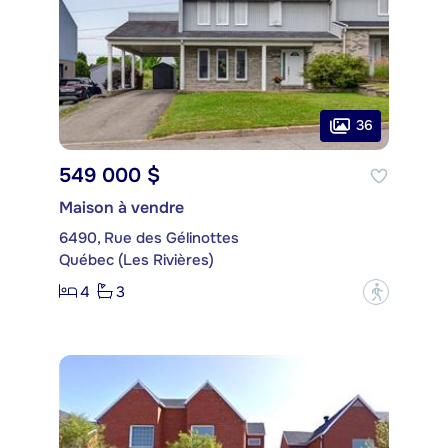
36
549 000 $
Maison à vendre
6490, Rue des Gélinottes
Québec (Les Rivières)
4
3
?