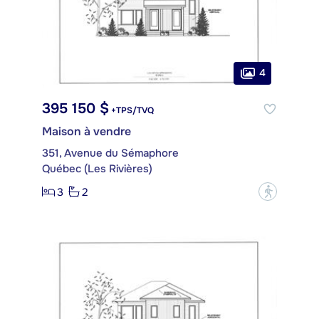
4
395 150 $
+TPS/TVQ
Maison à vendre
351, Avenue du Sémaphore
Québec (Les Rivières)
3
2
?