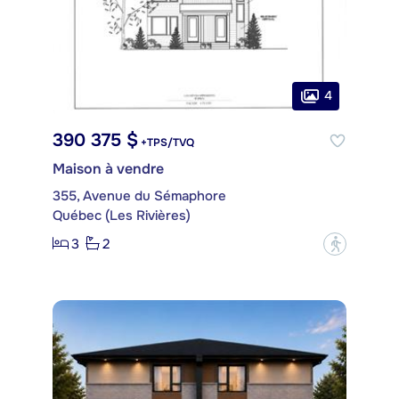
4
390 375 $
+TPS/TVQ
Maison à vendre
355, Avenue du Sémaphore
Québec (Les Rivières)
3
2
?