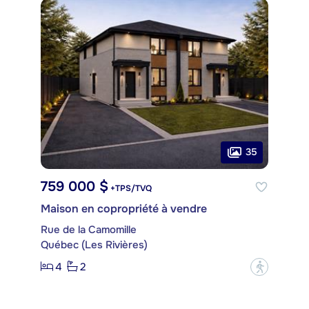
35
759 000 $
+TPS/TVQ
Maison en copropriété à vendre
Rue de la Camomille
Québec (Les Rivières)
4
2
?