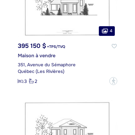
4
395 150 $
+TPS/TVQ
Maison à vendre
351, Avenue du Sémaphore
Québec (Les Rivières)
3
2
?