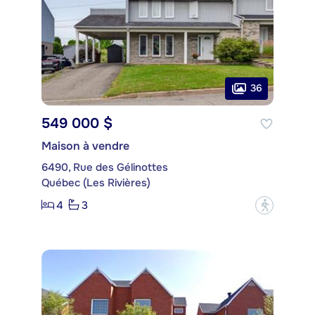
36
549 000 $
Maison à vendre
6490, Rue des Gélinottes
Québec (Les Rivières)
4
3
?