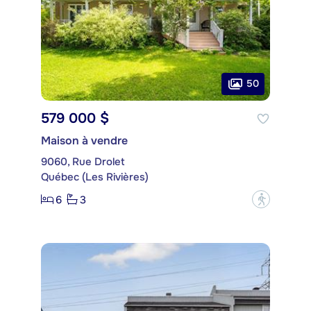
50
579 000 $
Maison à vendre
9060, Rue Drolet
Québec (Les Rivières)
6
3
?