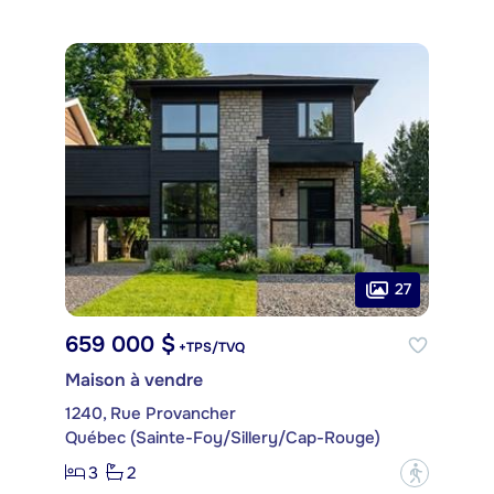
27
659 000 $
+TPS/TVQ
Maison à vendre
1240, Rue Provancher
Québec (Sainte-Foy/Sillery/Cap-Rouge)
3
2
?