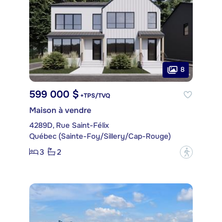
8
599 000 $
+TPS/TVQ
Maison à vendre
4289D, Rue Saint-Félix
Québec (Sainte-Foy/Sillery/Cap-Rouge)
3
2
?