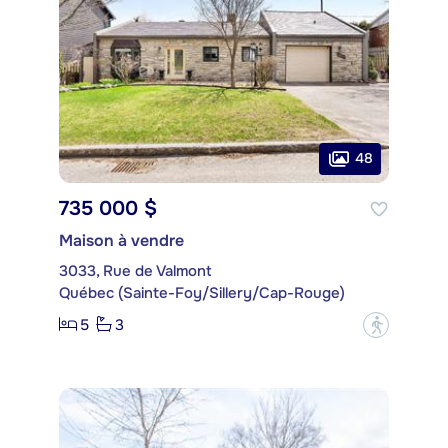
48
735 000 $
Maison à vendre
3033, Rue de Valmont
Québec (Sainte-Foy/Sillery/Cap-Rouge)
5
3
?