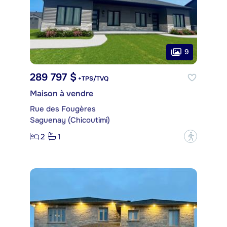
9
289 797 $
+TPS/TVQ
Maison à vendre
Rue des Fougères
Saguenay (Chicoutimi)
2
1
?