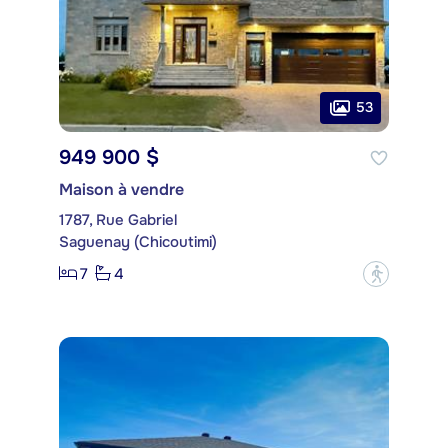
53
949 900 $
Maison à vendre
1787, Rue Gabriel
Saguenay (Chicoutimi)
7
4
?