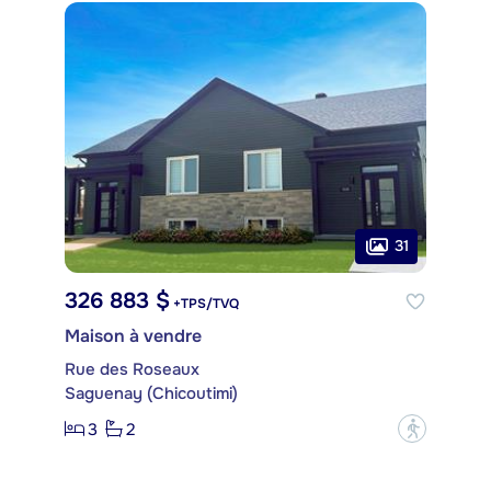
31
326 883 $
+TPS/TVQ
Maison à vendre
Rue des Roseaux
Saguenay (Chicoutimi)
3
2
?