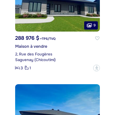
9
288 976 $
+TPS/TVQ
Maison à vendre
2, Rue des Fougères
Saguenay (Chicoutimi)
3
1
?