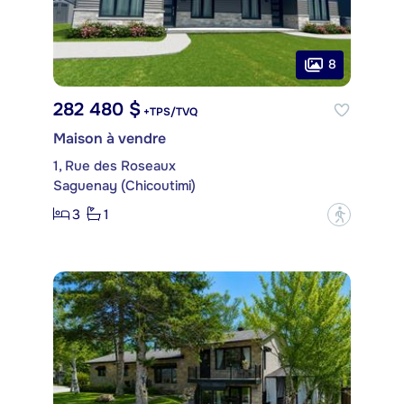
8
282 480 $
+TPS/TVQ
Maison à vendre
1, Rue des Roseaux
Saguenay (Chicoutimi)
3
1
?