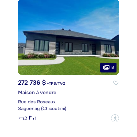
8
272 736 $
+TPS/TVQ
Maison à vendre
Rue des Roseaux
Saguenay (Chicoutimi)
2
1
?