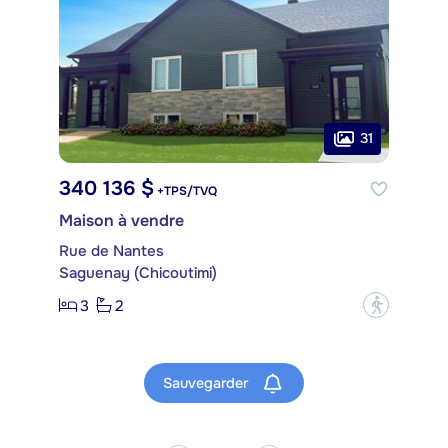
31
340 136 $
+TPS/TVQ
Maison à vendre
Rue de Nantes
Saguenay (Chicoutimi)
3
2
?
Sauvegarder