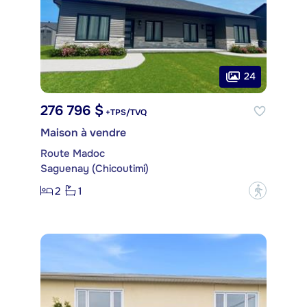
24
276 796 $
+TPS/TVQ
Maison à vendre
Route Madoc
Saguenay (Chicoutimi)
2
1
?