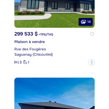
14
299 533 $
+TPS/TVQ
Maison à vendre
Rue des Fougères
Saguenay (Chicoutimi)
3
1
?