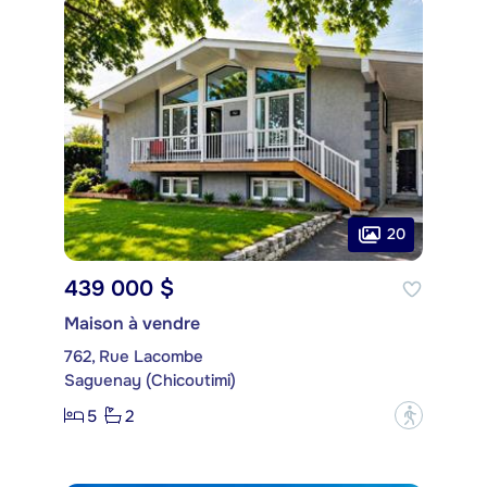
20
439 000 $
Maison à vendre
762, Rue Lacombe
Saguenay (Chicoutimi)
5
2
?