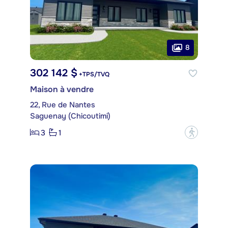
8
302 142 $
+TPS/TVQ
Maison à vendre
22, Rue de Nantes
Saguenay (Chicoutimi)
3
1
?