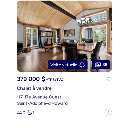
38
Visite virtuelle
379 000 $
+TPS/TVQ
Chalet à vendre
117, 17e Avenue Ouest
Saint-Adolphe-d'Howard
2
1
?