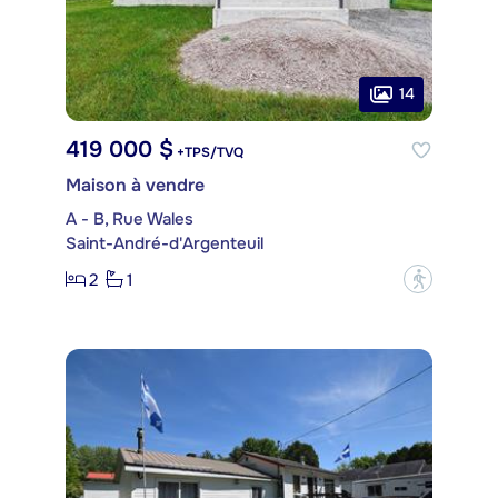
14
419 000 $
+TPS/TVQ
Maison à vendre
A - B, Rue Wales
Saint-André-d'Argenteuil
2
1
?