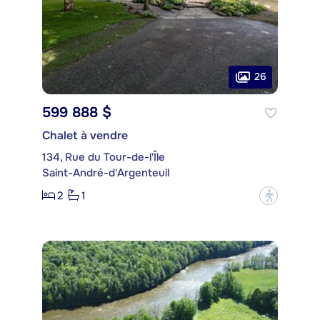
26
599 888 $
Chalet à vendre
134, Rue du Tour-de-l'Île
Saint-André-d'Argenteuil
2
1
?