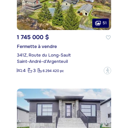
51
1 745 000 $
Fermette à vendre
341Z, Route du Long-Sault
Saint-André-d'Argenteuil
4
3
?
6 294 420 pc