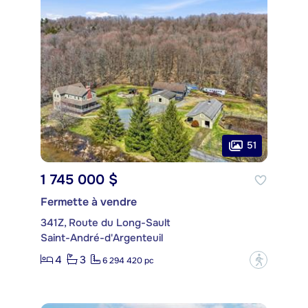
51
1 745 000 $
Fermette à vendre
341Z, Route du Long-Sault
Saint-André-d'Argenteuil
4
3
?
6 294 420 pc