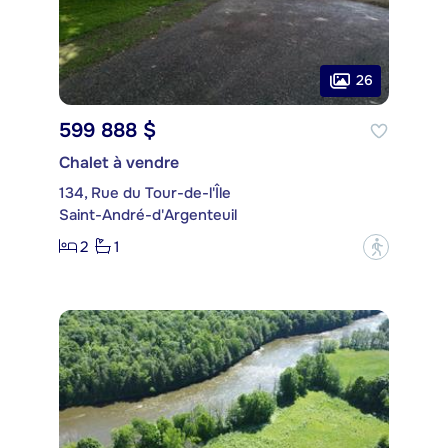
26
599 888 $
Chalet à vendre
134, Rue du Tour-de-l'Île
Saint-André-d'Argenteuil
2
1
?