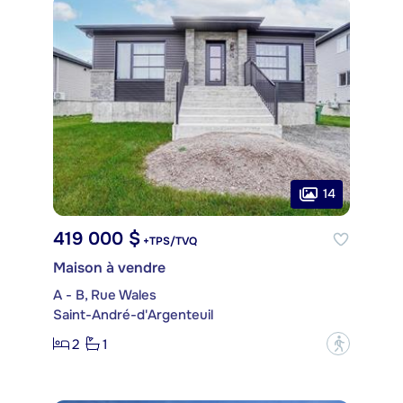
14
419 000 $
+TPS/TVQ
Maison à vendre
A - B, Rue Wales
Saint-André-d'Argenteuil
2
1
?