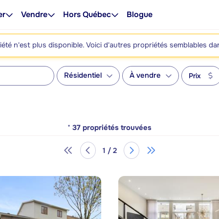
er
Vendre
Hors Québec
Blogue
été n'est plus disponible. Voici d'autres propriétés semblables da
Résidentiel
À vendre
Prix
*
37
propriétés trouvées
1 / 2