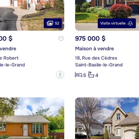
52
Visite virtuelle
00 $
975 000 $
 vendre
Maison à vendre
e Robert
18, Rue des Cèdres
le-le-Grand
Saint-Basile-le-Grand
?
5
4