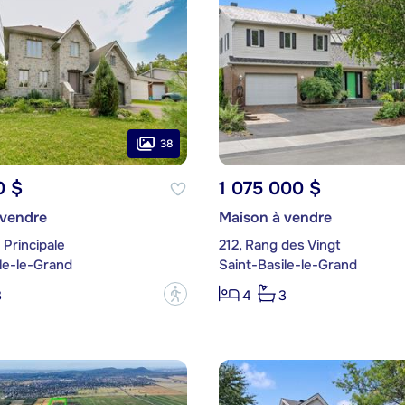
38
0 $
1 075 000 $
 vendre
Maison à vendre
Principale
212, Rang des Vingt
le-le-Grand
Saint-Basile-le-Grand
?
3
4
3