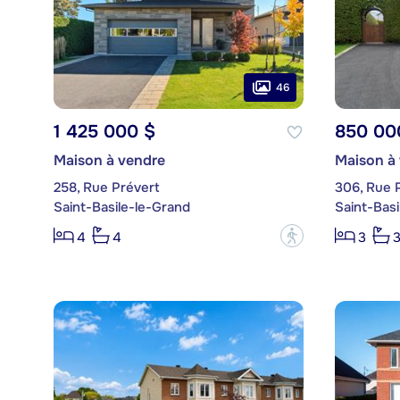
46
1 425 000 $
850 00
Maison à vendre
Maison à
258, Rue Prévert
306, Rue P
Saint-Basile-le-Grand
Saint-Basi
?
4
4
3