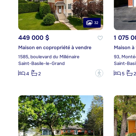
32
449 000 $
1 075 0
Maison en copropriété à vendre
Maison à
1585, boulevard du Millénaire
93, Monté
Saint-Basile-le-Grand
Saint-Basi
?
4
2
5
2