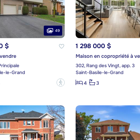
49
0 $
1 298 000 $
 vendre
Maison en copropriété à v
rincipale
302, Rang des Vingt, app. 3
le-le-Grand
Saint-Basile-le-Grand
?
3
4
3