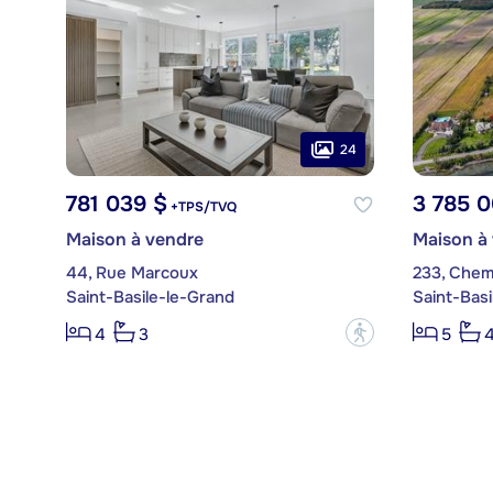
24
781 039 $
3 785 
+TPS/TVQ
Maison à vendre
Maison à
44, Rue Marcoux
233, Chemi
Saint-Basile-le-Grand
Saint-Basi
?
4
3
5