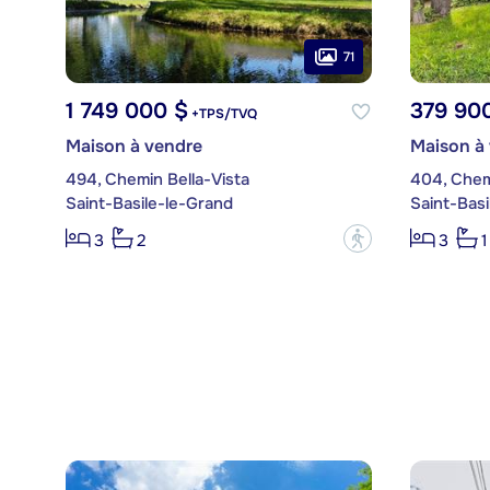
71
1 749 000 $
379 90
+TPS/TVQ
Maison à vendre
Maison à
494, Chemin Bella-Vista
404, Chem
Saint-Basile-le-Grand
Saint-Basi
?
3
2
3
1