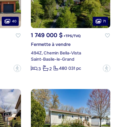
40
71
1 749 000 $
+TPS/TVQ
Fermette à vendre
494Z, Chemin Bella-Vista
Saint-Basile-le-Grand
480 031 pc
?
?
3
2