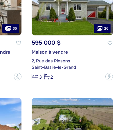
35
26
595 000 $
endre
Maison à vendre
2, Rue des Pinsons
Saint-Basile-le-Grand
?
?
3
2