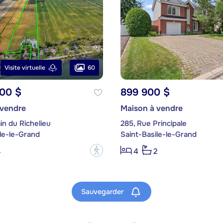
60
Visite virtuelle
000 $
899 900 $
 vendre
Maison à vendre
n du Richelieu
285, Rue Principale
le-le-Grand
Saint-Basile-le-Grand
?
4
4
2
Sauvegarder