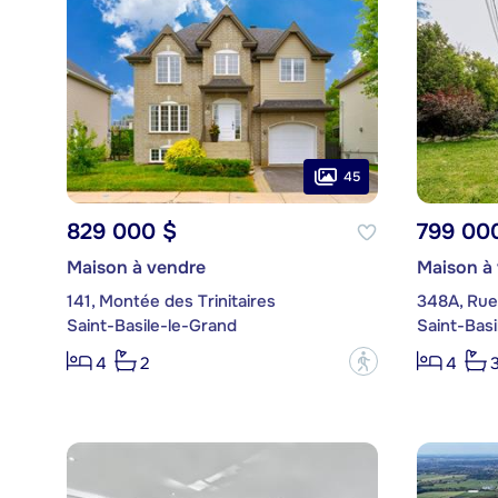
45
829 000 $
799 00
Maison à vendre
Maison à
141, Montée des Trinitaires
348A, Rue 
Saint-Basile-le-Grand
Saint-Basi
?
4
2
4