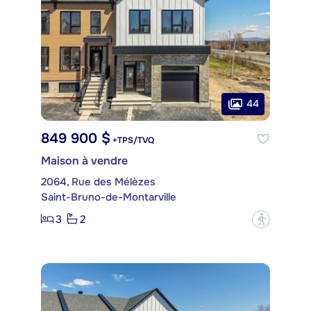
44
849 900 $
+TPS/TVQ
Maison à vendre
2064, Rue des Mélèzes
Saint-Bruno-de-Montarville
3
2
?