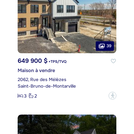
39
649 900 $
+TPS/TVQ
Maison à vendre
2062, Rue des Mélèzes
Saint-Bruno-de-Montarville
3
2
?