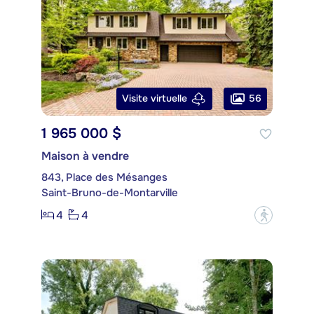
56
Visite virtuelle
1 965 000 $
Maison à vendre
843, Place des Mésanges
Saint-Bruno-de-Montarville
4
4
?