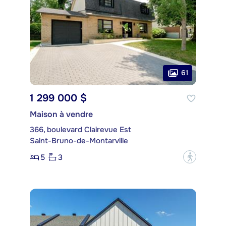
61
1 299 000 $
Maison à vendre
366, boulevard Clairevue Est
Saint-Bruno-de-Montarville
5
3
?