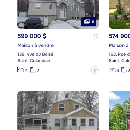
11
599 000 $
574 90
Maison à vendre
Maison à
139, Rue du Boisé
163, Rue d
Saint-Colomban
Saint-Col
?
4
2
3
2