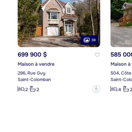
39
699 900 $
585 00
Maison à vendre
Maison à
296, Rue Guy
504, Côte
Saint-Colomban
Saint-Col
?
2
2
4