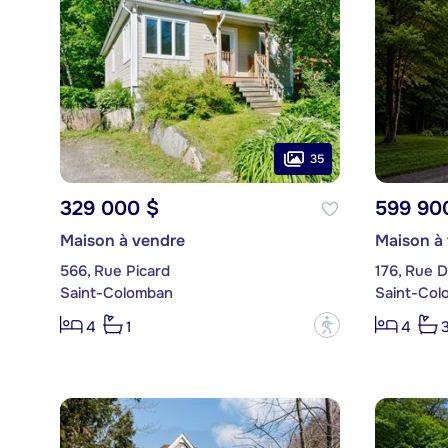
35
329 000 $
599 90
Maison à vendre
Maison à
566, Rue Picard
176, Rue D
Saint-Colomban
Saint-Col
?
4
1
4