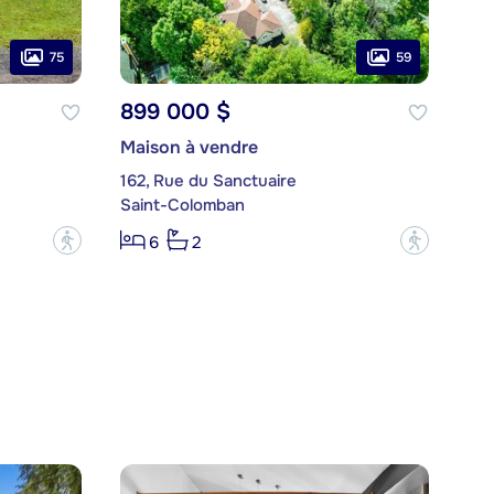
75
59
899 000 $
Maison à vendre
162, Rue du Sanctuaire
Saint-Colomban
?
?
6
2