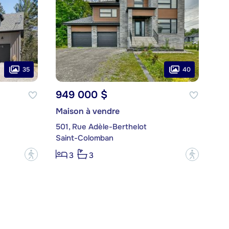
35
40
949 000 $
Maison à vendre
501, Rue Adèle-Berthelot
Saint-Colomban
?
?
3
3