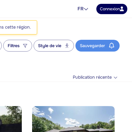
FR
Connexion
ns cette région.
Filtres
Style de vie
Sauvegarder
Publication récente