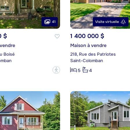
41
Visite virtuelle
0 $
1 400 000 $
 vendre
Maison à vendre
u Boisé
218, Rue des Patriotes
omban
Saint-Colomban
?
5
4