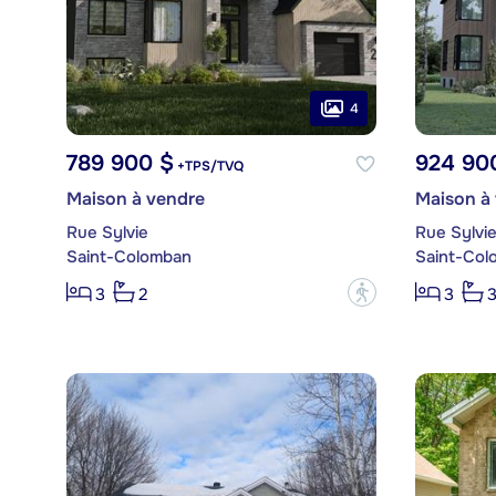
4
789 900 $
924 90
+TPS/TVQ
Maison à vendre
Maison à
Rue Sylvie
Rue Sylvi
Saint-Colomban
Saint-Col
?
3
2
3