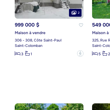
2
999 000 $
549 00
Maison à vendre
Maison à
306 - 308, Côte Saint-Paul
325, Rue R
Saint-Colomban
Saint-Col
?
3
1
5
2