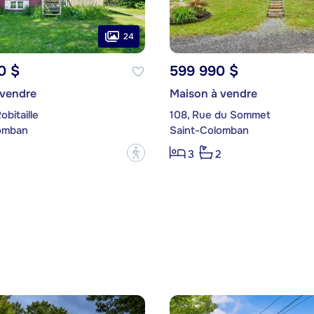
24
0 $
599 990 $
 vendre
Maison à vendre
obitaille
108, Rue du Sommet
omban
Saint-Colomban
?
3
2