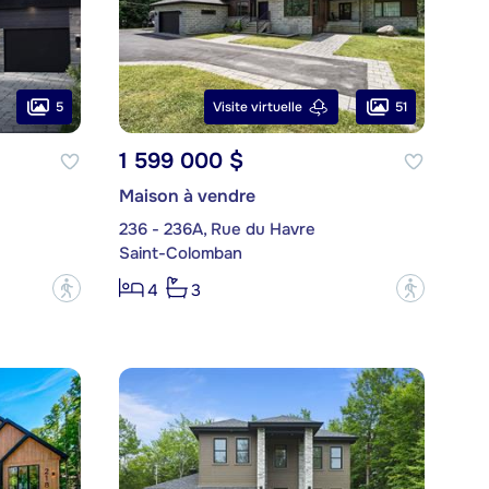
5
51
Visite virtuelle
1 599 000 $
Maison à vendre
236 - 236A, Rue du Havre
Saint-Colomban
?
?
4
3