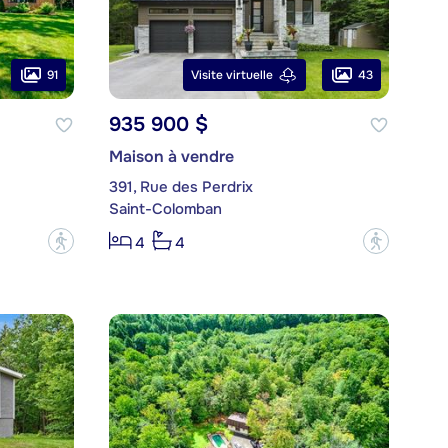
91
43
Visite virtuelle
935 900 $
Maison à vendre
391, Rue des Perdrix
Saint-Colomban
?
?
4
4