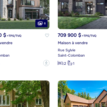
6
0 $
709 900 $
+TPS/TVQ
+TPS/TVQ
 vendre
Maison à vendre
e
Rue Sylvie
omban
Saint-Colomban
?
3
2
1