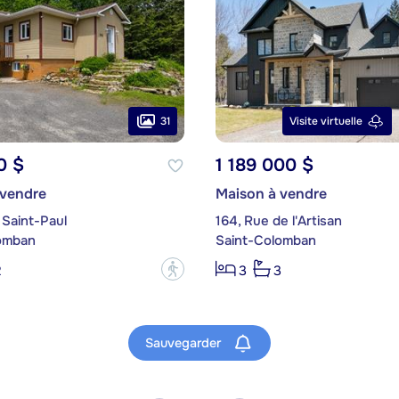
31
Visite virtuelle
0 $
1 189 000 $
 vendre
Maison à vendre
 Saint-Paul
164, Rue de l'Artisan
omban
Saint-Colomban
?
2
3
3
Sauvegarder