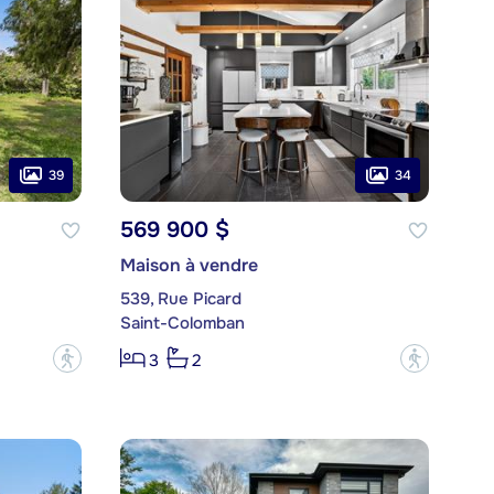
39
34
569 900 $
Maison à vendre
539, Rue Picard
Saint-Colomban
?
?
3
2