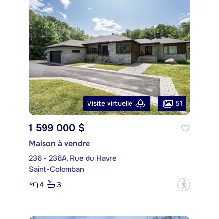
51
Visite virtuelle
1 599 000 $
Maison à vendre
236 - 236A, Rue du Havre
Saint-Colomban
4
3
?