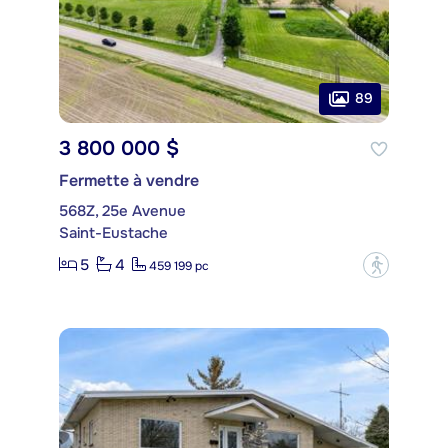
89
3 800 000 $
Fermette à vendre
568Z, 25e Avenue
Saint-Eustache
5
4
?
459 199 pc