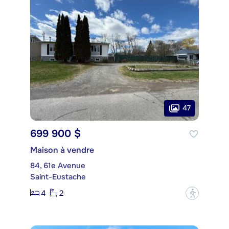
47
699 900 $
Maison à vendre
84, 61e Avenue
Saint-Eustache
4
2
?