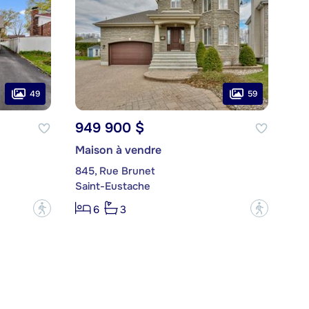
49
59
949 900 $
Maison à vendre
845, Rue Brunet
Saint-Eustache
?
?
6
3