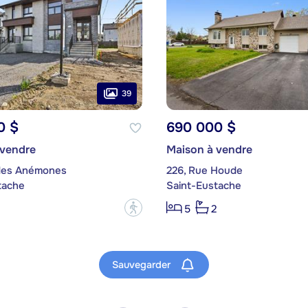
39
0 $
690 000 $
 vendre
Maison à vendre
des Anémones
226, Rue Houde
tache
Saint-Eustache
?
5
2
Sauvegarder