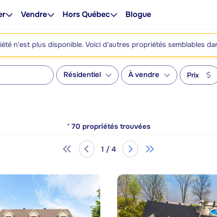
er
Vendre
Hors Québec
Blogue
été n'est plus disponible. Voici d'autres propriétés semblables da
Résidentiel
À vendre
Prix
*
70
propriétés trouvées
1 / 4