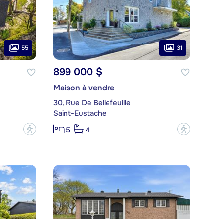
55
31
899 000 $
Maison à vendre
30, Rue De Bellefeuille
Saint-Eustache
?
?
5
4