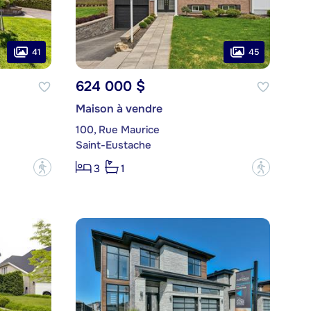
41
45
624 000 $
Maison à vendre
100, Rue Maurice
Saint-Eustache
?
?
3
1