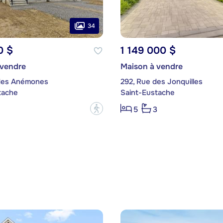
34
0 $
1 149 000 $
 vendre
Maison à vendre
des Anémones
292, Rue des Jonquilles
tache
Saint-Eustache
?
5
3