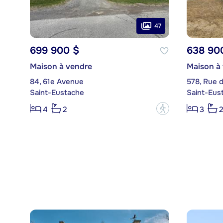
47
699 900 $
638 90
Maison à vendre
Maison à
84, 61e Avenue
578, Rue 
Saint-Eustache
Saint-Eus
?
4
2
3
2