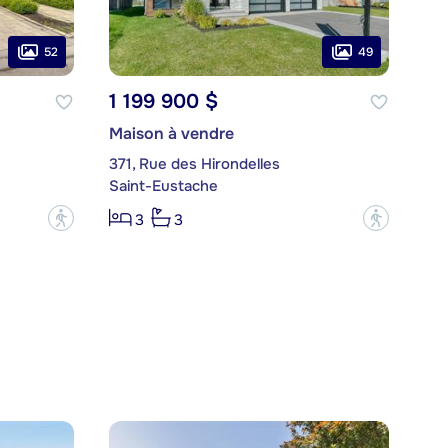
52
49
1 199 900 $
Maison à vendre
371, Rue des Hirondelles
Saint-Eustache
?
?
3
3