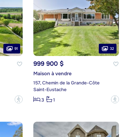
91
32
999 900 $
Maison à vendre
157, Chemin de la Grande-Côte
Saint-Eustache
?
?
3
1