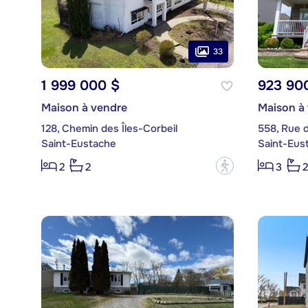
33
1 999 000 $
923 90
Maison à vendre
Maison à
128, Chemin des Îles-Corbeil
558, Rue 
Saint-Eustache
Saint-Eus
?
2
2
3
2