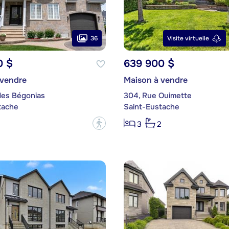
36
Visite virtuelle
0 $
639 900 $
 vendre
Maison à vendre
des Bégonias
304, Rue Ouimette
tache
Saint-Eustache
?
3
2