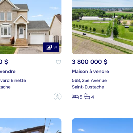
31
0 $
3 800 000 $
 vendre
Maison à vendre
vard Binette
568, 25e Avenue
tache
Saint-Eustache
?
3
5
4