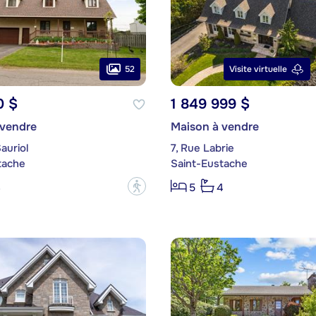
52
Visite virtuelle
0 $
1 849 999 $
 vendre
Maison à vendre
auriol
7, Rue Labrie
tache
Saint-Eustache
?
3
5
4