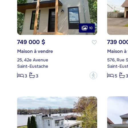
10
749 000 $
739 00
Maison à vendre
Maison à
25, 42e Avenue
576, Rue S
Saint-Eustache
Saint-Eus
?
3
3
5