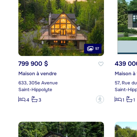
97
799 900 $
439 00
Maison à vendre
Maison à
633, 305e Avenue
57, Rue d
Saint-Hippolyte
Saint-Hip
?
4
3
1
1