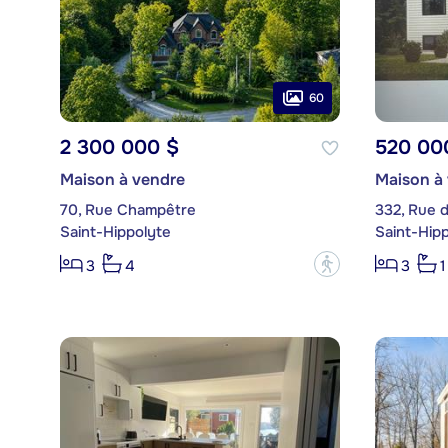
60
2 300 000 $
520 00
Maison à vendre
Maison à
70, Rue Champêtre
332, Rue d
Saint-Hippolyte
Saint-Hip
?
3
4
3
1