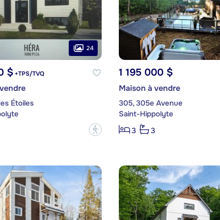
24
0 $
1 195 000 $
+TPS/TVQ
 vendre
Maison à vendre
es Étoiles
305, 305e Avenue
polyte
Saint-Hippolyte
?
3
3