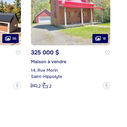
86
18
325 000 $
Maison à vendre
14, Rue Morin
Saint-Hippolyte
?
?
2
2