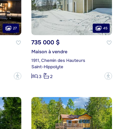
27
45
735 000 $
Maison à vendre
1911, Chemin des Hauteurs
Saint-Hippolyte
?
?
3
2