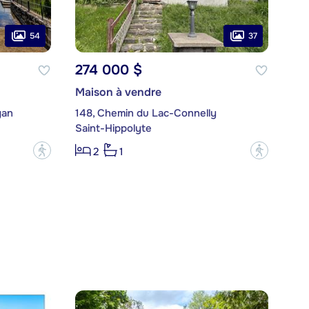
54
37
274 000 $
Maison à vendre
gan
148, Chemin du Lac-Connelly
Saint-Hippolyte
?
?
2
1