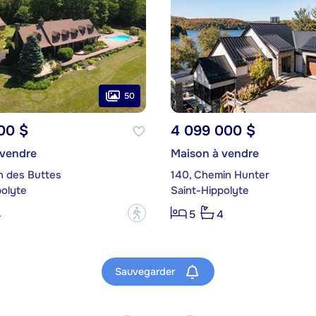
50
00 $
4 099 000 $
 vendre
Maison à vendre
n des Buttes
140, Chemin Hunter
polyte
Saint-Hippolyte
?
4
5
4
Sauvegarder