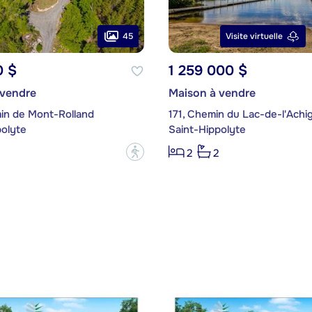
45
Visite virtuelle
0 $
1 259 000 $
 vendre
Maison à vendre
in de Mont-Rolland
171, Chemin du Lac-de-l'Achi
polyte
Saint-Hippolyte
?
2
2