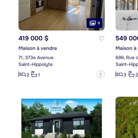
9
419 000 $
549 00
Maison à vendre
Maison à
71, 373e Avenue
696, Rue d
Saint-Hippolyte
Saint-Hip
?
2
1
3
2