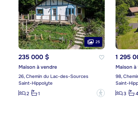
25
235 000 $
1 295 0
Maison à vendre
Maison à
26, Chemin du Lac-des-Sources
98, Chemi
Saint-Hippolyte
Saint-Hip
?
2
1
3