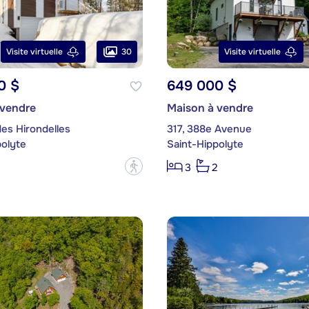
30
Visite virtuelle
Visite virtuelle
0 $
649 000 $
 vendre
Maison à vendre
es Hirondelles
317, 388e Avenue
polyte
Saint-Hippolyte
?
3
2