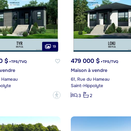
19
0 $
479 000 $
+TPS/TVQ
+TPS/TVQ
 vendre
Maison à vendre
u Hameau
61, Rue du Hameau
polyte
Saint-Hippolyte
?
3
2