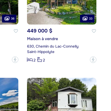
36
33
449 000 $
Maison à vendre
630, Chemin du Lac-Connelly
Saint-Hippolyte
?
?
2
2