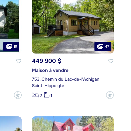
19
47
449 900 $
Maison à vendre
753, Chemin du Lac-de-l'Achigan
Saint-Hippolyte
?
?
2
1