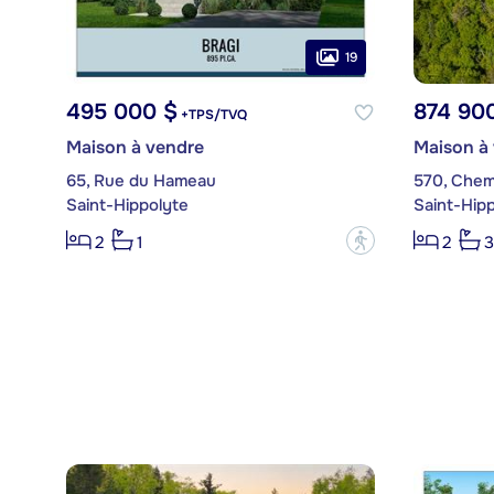
19
495 000 $
874 90
+TPS/TVQ
Maison à vendre
Maison à
65, Rue du Hameau
570, Chem
Saint-Hippolyte
Saint-Hip
?
2
1
2
3