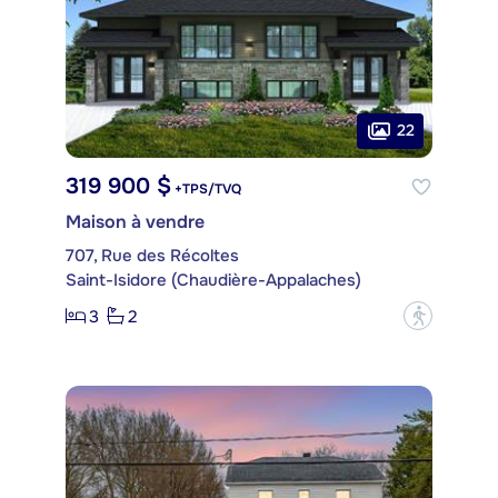
22
319 900 $
+TPS/TVQ
Maison à vendre
707, Rue des Récoltes
Saint-Isidore (Chaudière-Appalaches)
3
2
?