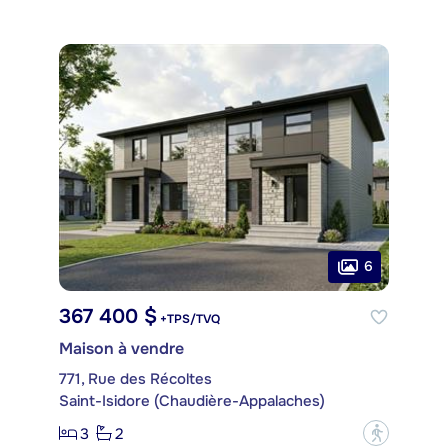
6
367 400 $
+TPS/TVQ
Maison à vendre
771, Rue des Récoltes
Saint-Isidore (Chaudière-Appalaches)
3
2
?