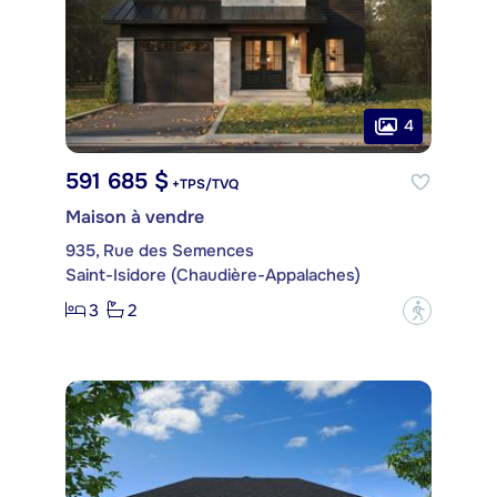
4
591 685 $
+TPS/TVQ
Maison à vendre
935, Rue des Semences
Saint-Isidore (Chaudière-Appalaches)
3
2
?