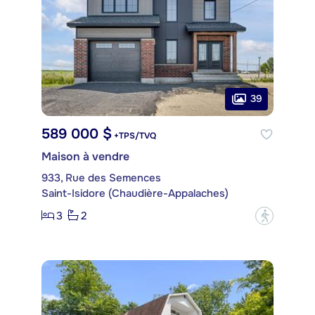
39
589 000 $
+TPS/TVQ
Maison à vendre
933, Rue des Semences
Saint-Isidore (Chaudière-Appalaches)
3
2
?