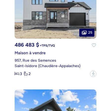
25
486 483 $
+TPS/TVQ
Maison à vendre
957, Rue des Semences
Saint-Isidore (Chaudière-Appalaches)
3
2
?