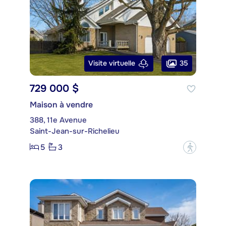
35
Visite virtuelle
729 000 $
Maison à vendre
388, 11e Avenue
Saint-Jean-sur-Richelieu
5
3
?