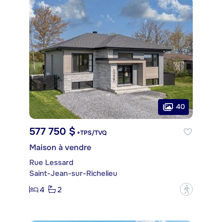
40
577 750 $
+TPS/TVQ
Maison à vendre
Rue Lessard
Saint-Jean-sur-Richelieu
4
2
?