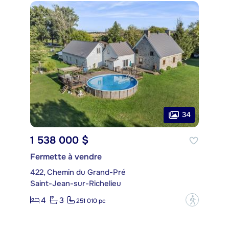
34
1 538 000 $
Fermette à vendre
422, Chemin du Grand-Pré
Saint-Jean-sur-Richelieu
4
3
?
251 010 pc