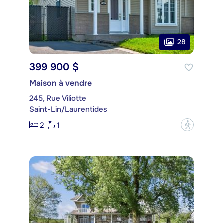
28
399 900 $
Maison à vendre
245, Rue Viliotte
Saint-Lin/Laurentides
2
1
?