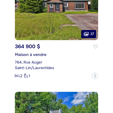
37
364 900 $
Maison à vendre
764, Rue Auger
Saint-Lin/Laurentides
2
1
?