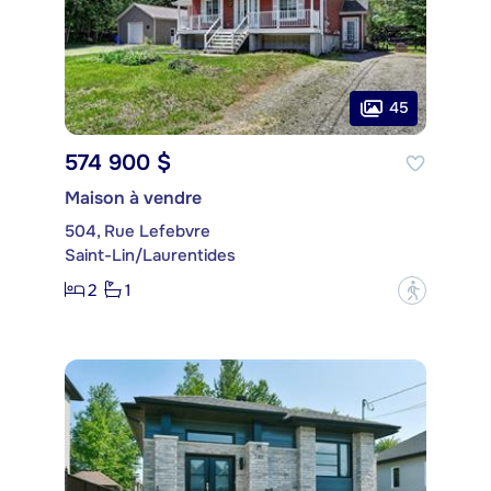
45
574 900 $
Maison à vendre
504, Rue Lefebvre
Saint-Lin/Laurentides
2
1
?