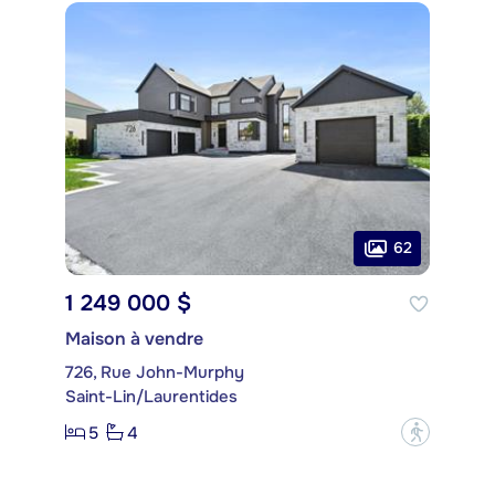
62
1 249 000 $
Maison à vendre
726, Rue John-Murphy
Saint-Lin/Laurentides
5
4
?