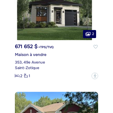
2
671 652 $
+TPS/TVQ
Maison à vendre
353, 49e Avenue
Saint-Zotique
2
1
?