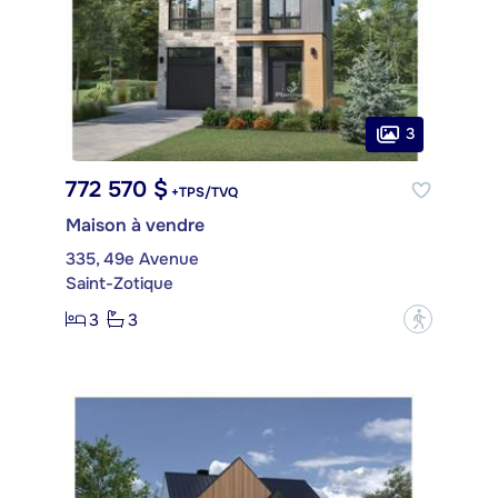
3
772 570 $
+TPS/TVQ
Maison à vendre
335, 49e Avenue
Saint-Zotique
3
3
?