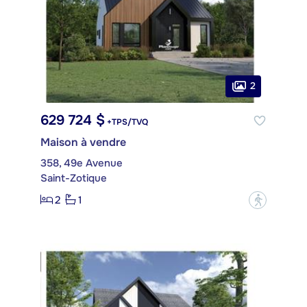
2
629 724 $
+TPS/TVQ
Maison à vendre
358, 49e Avenue
Saint-Zotique
2
1
?