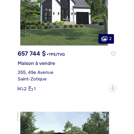
2
657 744 $
+TPS/TVQ
Maison à vendre
355, 49e Avenue
Saint-Zotique
2
1
?