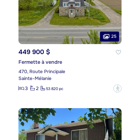
25
449 900 $
Fermette à vendre
470, Route Principale
Sainte-Mélanie
3
2
?
53 820 pc