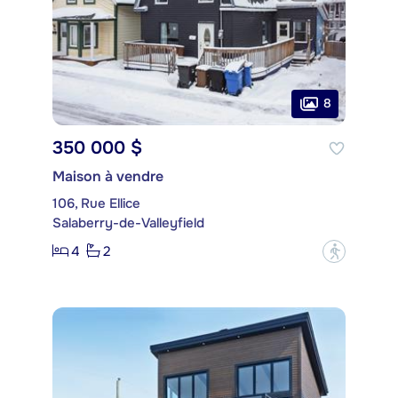
8
350 000 $
Maison à vendre
106, Rue Ellice
Salaberry-de-Valleyfield
4
2
?