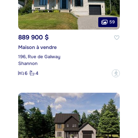
59
889 900 $
Maison à vendre
196, Rue de Galway
Shannon
6
4
?