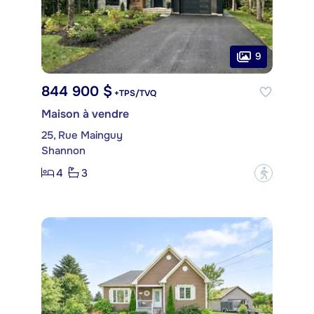
9
844 900 $
+TPS/TVQ
Maison à vendre
25, Rue Mainguy
Shannon
4
3
?