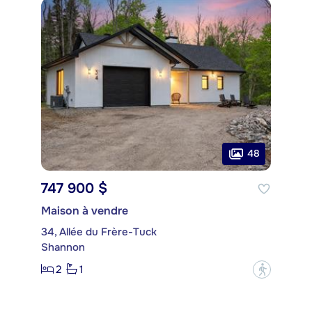
48
747 900 $
Maison à vendre
34, Allée du Frère-Tuck
Shannon
2
1
?