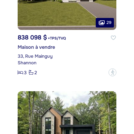
29
838 098 $
+TPS/TVQ
Maison à vendre
33, Rue Mainguy
Shannon
3
2
?