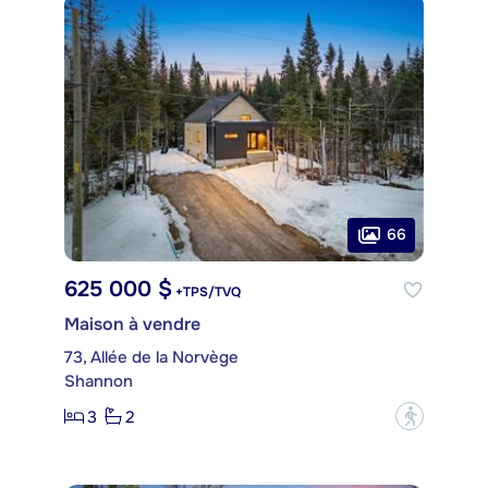
66
625 000 $
+TPS/TVQ
Maison à vendre
73, Allée de la Norvège
Shannon
3
2
?