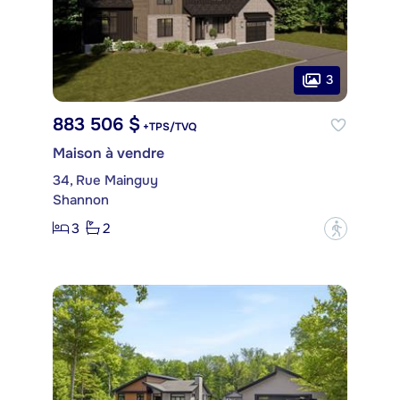
3
883 506 $
+TPS/TVQ
Maison à vendre
34, Rue Mainguy
Shannon
3
2
?