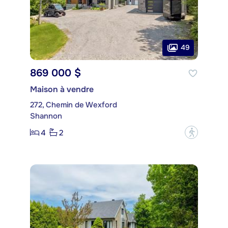
49
869 000 $
Maison à vendre
272, Chemin de Wexford
Shannon
4
2
?