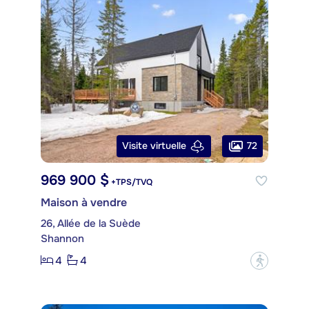
72
Visite virtuelle
969 900 $
+TPS/TVQ
Maison à vendre
26, Allée de la Suède
Shannon
4
4
?