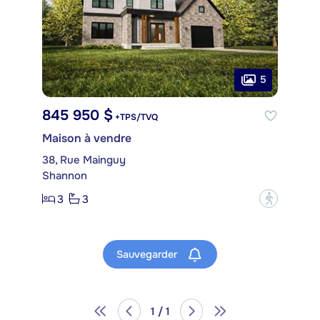
5
845 950 $
+TPS/TVQ
Maison à vendre
38, Rue Mainguy
Shannon
3
3
?
Sauvegarder
1 / 1