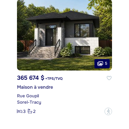
5
365 674 $
+TPS/TVQ
Maison à vendre
Rue Goupil
Sorel-Tracy
3
2
?