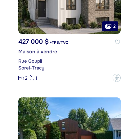
2
427 000 $
+TPS/TVQ
Maison à vendre
Rue Goupil
Sorel-Tracy
2
1
?