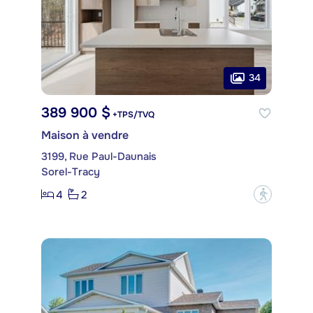
34
389 900 $
+TPS/TVQ
Maison à vendre
3199, Rue Paul-Daunais
Sorel-Tracy
4
2
?