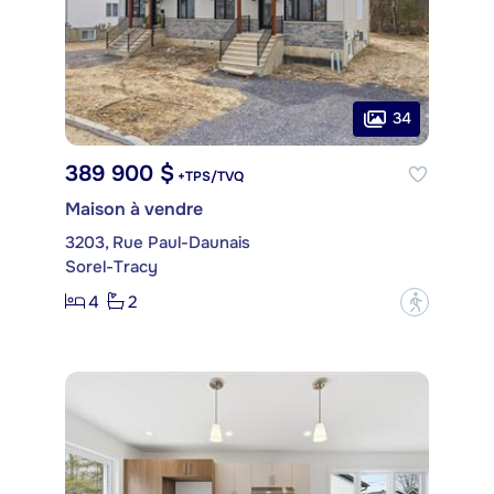
34
389 900 $
+TPS/TVQ
Maison à vendre
3203, Rue Paul-Daunais
Sorel-Tracy
4
2
?