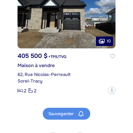
10
405 500 $
+TPS/TVQ
Maison à vendre
62, Rue Nicolas-Perreault
Sorel-Tracy
2
2
?
Sauvegarder