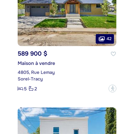
42
589 900 $
Maison à vendre
4805, Rue Lemay
Sorel-Tracy
5
2
?