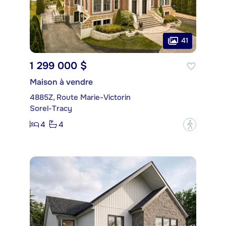
41
1 299 000 $
Maison à vendre
4885Z, Route Marie-Victorin
Sorel-Tracy
4
4
?