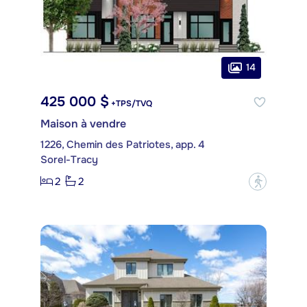
14
425 000 $
+TPS/TVQ
Maison à vendre
1226, Chemin des Patriotes, app. 4
Sorel-Tracy
2
2
?