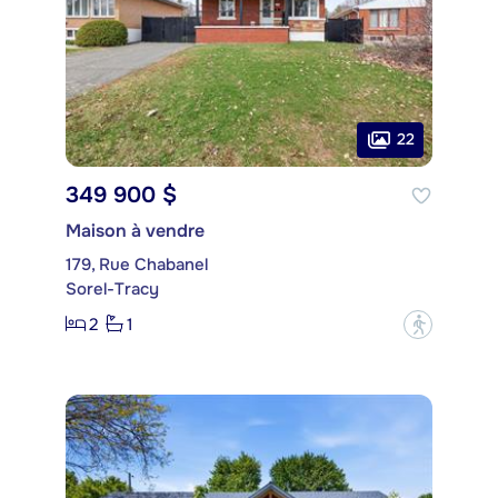
22
349 900 $
Maison à vendre
179, Rue Chabanel
Sorel-Tracy
2
1
?