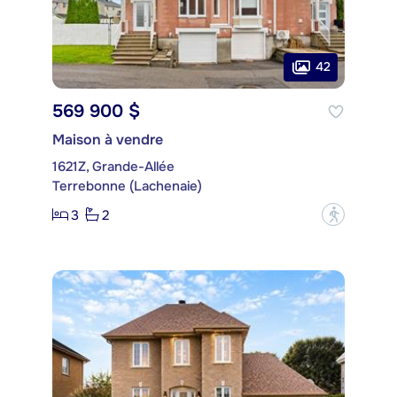
42
569 900 $
Maison à vendre
1621Z, Grande-Allée
Terrebonne (Lachenaie)
3
2
?