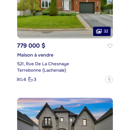
32
779 000 $
Maison à vendre
521, Rue De La Chesnaye
Terrebonne (Lachenaie)
4
3
?