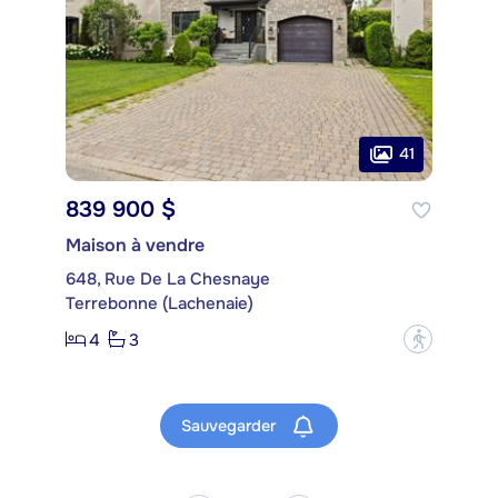
41
839 900 $
Maison à vendre
648, Rue De La Chesnaye
Terrebonne (Lachenaie)
4
3
?
Sauvegarder