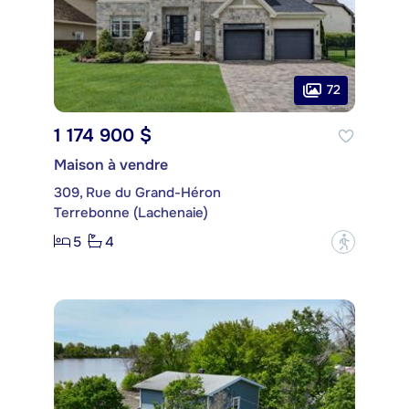
72
1 174 900 $
Maison à vendre
309, Rue du Grand-Héron
Terrebonne (Lachenaie)
5
4
?