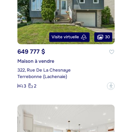
30
Visite virtuelle
649 777 $
Maison à vendre
322, Rue De La Chesnaye
Terrebonne (Lachenaie)
3
2
?