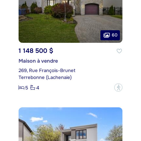
60
1 148 500 $
Maison à vendre
269, Rue François-Brunet
Terrebonne (Lachenaie)
5
4
?