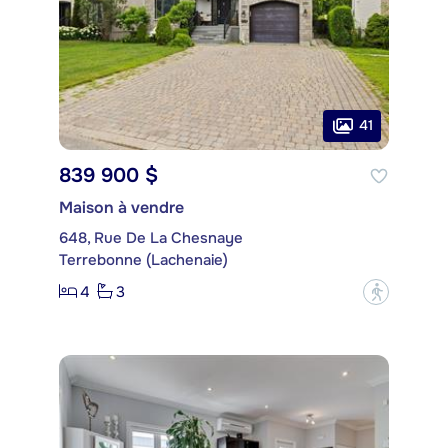
41
839 900 $
Maison à vendre
648, Rue De La Chesnaye
Terrebonne (Lachenaie)
4
3
?