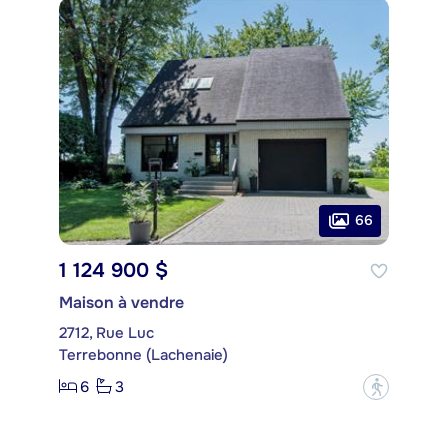
66
1 124 900 $
Maison à vendre
2712, Rue Luc
Terrebonne (Lachenaie)
6
3
?