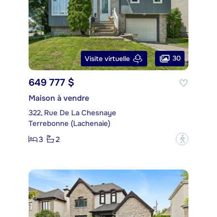
30
Visite virtuelle
649 777 $
Maison à vendre
322, Rue De La Chesnaye
Terrebonne (Lachenaie)
3
2
?