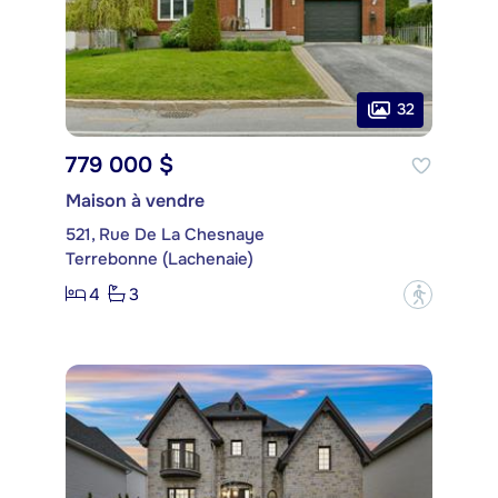
32
779 000 $
Maison à vendre
521, Rue De La Chesnaye
Terrebonne (Lachenaie)
4
3
?