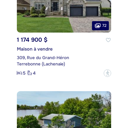
72
1 174 900 $
Maison à vendre
309, Rue du Grand-Héron
Terrebonne (Lachenaie)
5
4
?