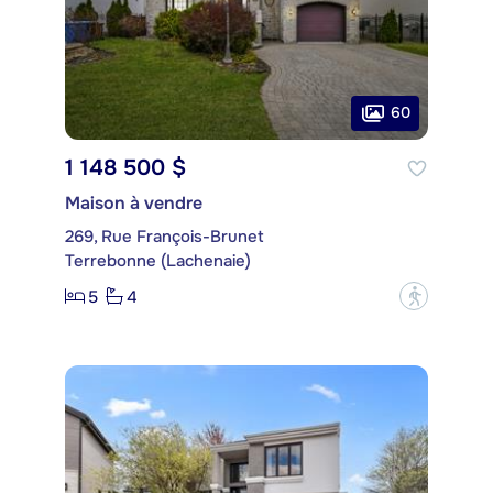
60
1 148 500 $
Maison à vendre
269, Rue François-Brunet
Terrebonne (Lachenaie)
5
4
?