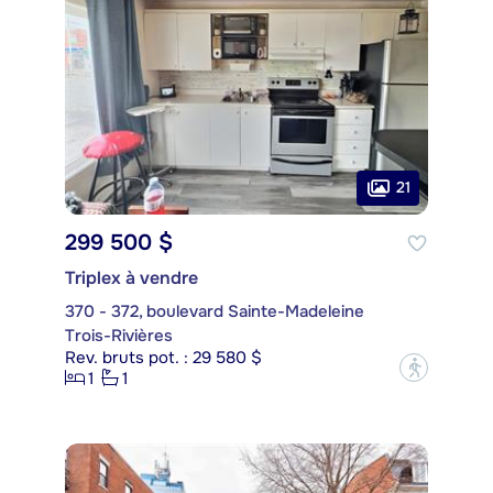
21
299 500 $
Triplex à vendre
370 - 372, boulevard Sainte-Madeleine
Trois-Rivières
Rev. bruts pot. : 29 580 $
?
1
1