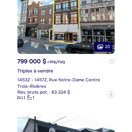
20
799 000 $
+TPS/TVQ
Triplex à vendre
1453Z - 1457Z, Rue Notre-Dame Centre
Trois-Rivières
Rev. bruts pot. : 63 324 $
?
1
1