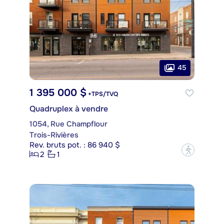
45
1 395 000 $
+TPS/TVQ
Quadruplex à vendre
1054, Rue Champflour
Trois-Rivières
Rev. bruts pot. : 86 940 $
?
2
1