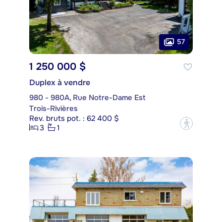
57
1 250 000 $
Duplex à vendre
980 - 980A, Rue Notre-Dame Est
Trois-Rivières
Rev. bruts pot. : 62 400 $
?
3
1