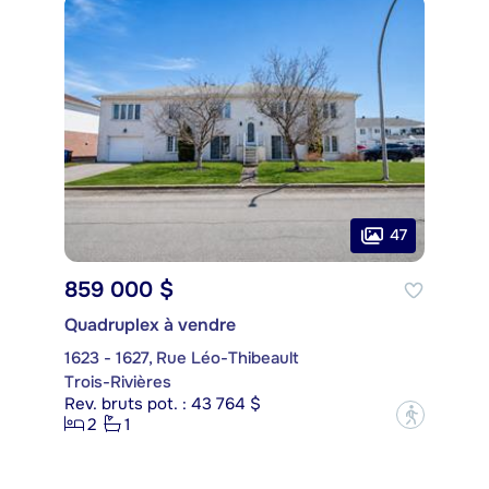
47
859 000 $
Quadruplex à vendre
1623 - 1627, Rue Léo-Thibeault
Trois-Rivières
Rev. bruts pot. : 43 764 $
?
2
1