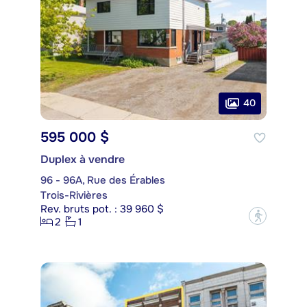
40
595 000 $
Duplex à vendre
96 - 96A, Rue des Érables
Trois-Rivières
Rev. bruts pot. : 39 960 $
?
2
1