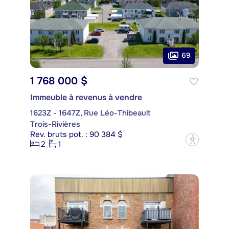
69
1 768 000 $
Immeuble à revenus à vendre
1623Z - 1647Z, Rue Léo-Thibeault
Trois-Rivières
Rev. bruts pot. : 90 384 $
?
2
1