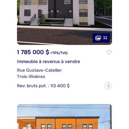
32
1 785 000 $
+TPS/TVQ
Immeuble à revenus à vendre
Rue Gustave-Catellier
Trois-Rivières
Rev. bruts pot. : 113 400 $
?