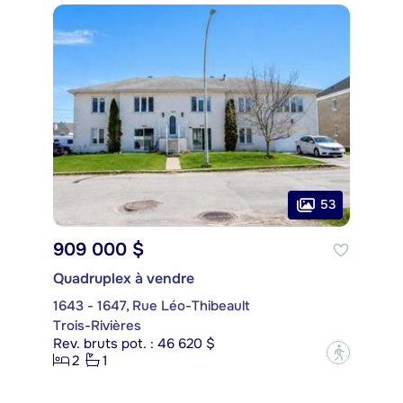
53
909 000 $
Quadruplex à vendre
1643 - 1647, Rue Léo-Thibeault
Trois-Rivières
Rev. bruts pot. : 46 620 $
?
2
1