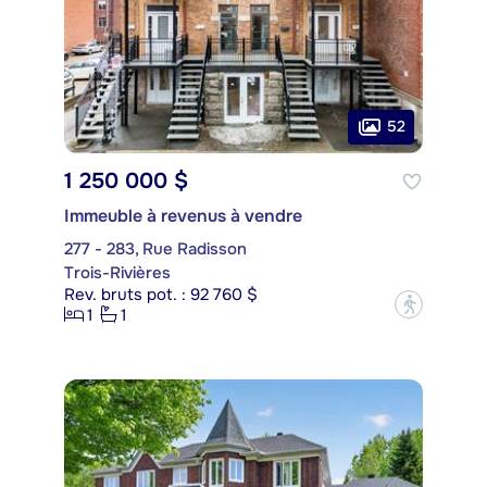
52
1 250 000 $
Immeuble à revenus à vendre
277 - 283, Rue Radisson
Trois-Rivières
Rev. bruts pot. : 92 760 $
?
1
1