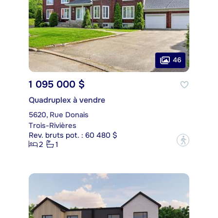
46
1 095 000 $
Quadruplex à vendre
5620, Rue Donais
Trois-Rivières
Rev. bruts pot. : 60 480 $
?
2
1