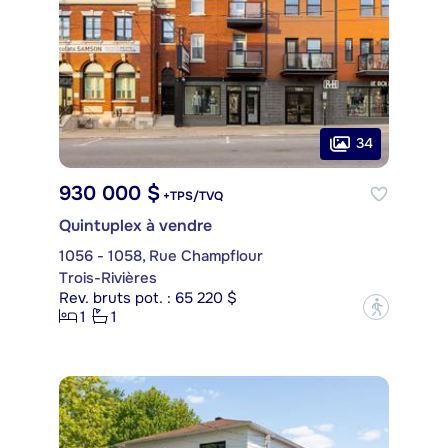
34
930 000 $
+TPS/TVQ
Quintuplex à vendre
1056 - 1058, Rue Champflour
Trois-Rivières
Rev. bruts pot. : 65 220 $
?
1
1