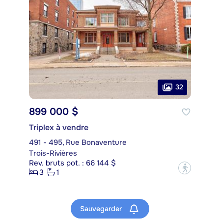
32
899 000 $
Triplex à vendre
491 - 495, Rue Bonaventure
Trois-Rivières
Rev. bruts pot. : 66 144 $
?
3
1
Sauvegarder