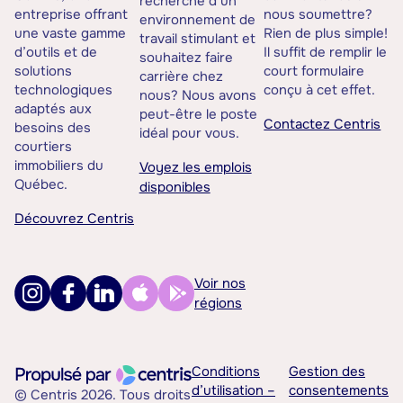
recherche d’un
entreprise offrant
nous soumettre?
environnement de
une vaste gamme
Rien de plus simple!
travail stimulant et
d’outils et de
Il suffit de remplir le
souhaitez faire
solutions
court formulaire
carrière chez
technologiques
conçu à cet effet.
nous? Nous avons
adaptés aux
peut-être le poste
Contactez Centris
besoins des
idéal pour vous.
courtiers
immobiliers du
Voyez les emplois
Québec.
disponibles
Découvrez Centris
Voir nos
régions
Conditions
Gestion des
d’utilisation –
consentements
© Centris 2026. Tous droits