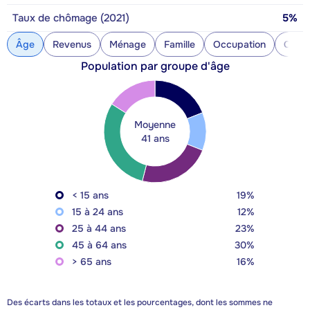
Taux de chômage (2021)
5%
Âge
Revenus
Ménage
Famille
Occupation
Const
Population par groupe d'âge
Moyenne
41 ans
< 15 ans
19%
15 à 24 ans
12%
25 à 44 ans
23%
45 à 64 ans
30%
> 65 ans
16%
Des écarts dans les totaux et les pourcentages, dont les sommes ne