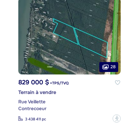
28
829 000 $
+TPS/TVQ
Terrain à vendre
Rue Veillette
Contrecoeur
?
3 438 411 pc