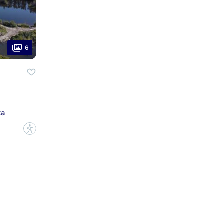
6
ta
?