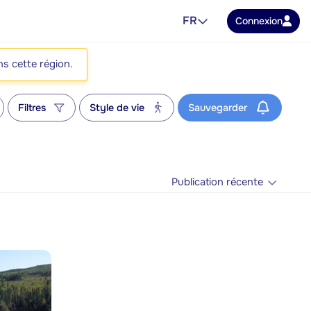
FR
Connexion
ns cette région.
Filtres
Style de vie
Sauvegarder
Publication récente