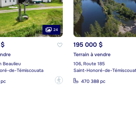
24
 $
195 000 $
endre
Terrain à vendre
n Beaulieu
106, Route 185
oré-de-Témiscouata
Saint-Honoré-de-Témiscoua
?
 pc
470 388 pc