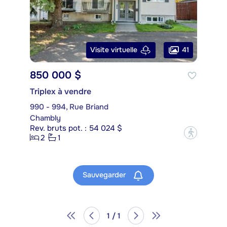
41
Visite virtuelle
850 000 $
Triplex à vendre
990 - 994, Rue Briand
Chambly
Rev. bruts pot. : 54 024 $
?
2
1
Sauvegarder
1 / 1