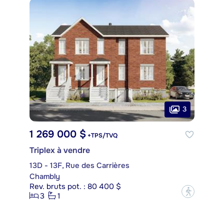
3
1 269 000 $
+TPS/TVQ
Triplex à vendre
13D - 13F, Rue des Carrières
Chambly
Rev. bruts pot. : 80 400 $
?
3
1