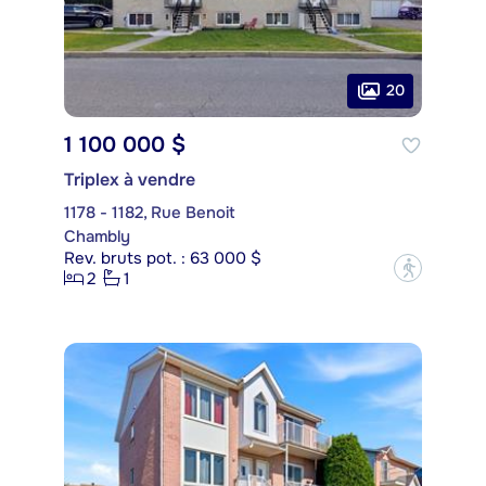
20
1 100 000 $
Triplex à vendre
1178 - 1182, Rue Benoit
Chambly
Rev. bruts pot. : 63 000 $
?
2
1