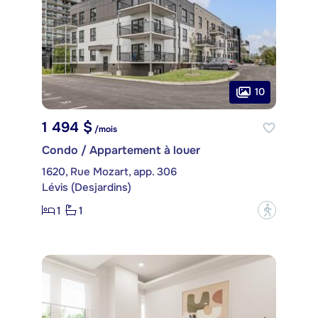
10
1 494 $
/mois
Condo / Appartement à louer
1620, Rue Mozart, app. 306
Lévis (Desjardins)
1
1
?