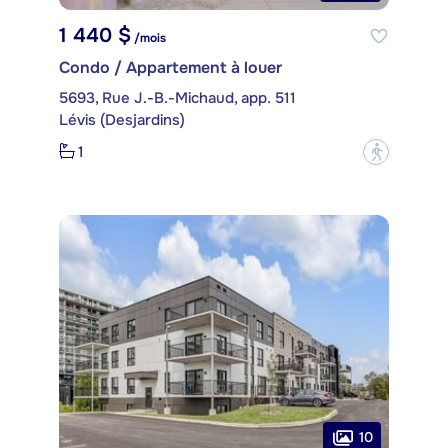
1 440 $
/mois
Condo / Appartement à louer
5693, Rue J.-B.-Michaud, app. 511
Lévis (Desjardins)
1
?
10