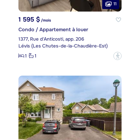
11
1 595 $
/mois
Condo / Appartement à louer
1377, Rue d'Anticosti, app. 206
Lévis (Les Chutes-de-la-Chaudière-Est)
1
1
?