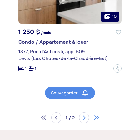
10
1 250 $
/mois
Condo / Appartement à louer
1377, Rue d'Anticosti, app. 509
Lévis (Les Chutes-de-la-Chaudière-Est)
1
1
?
Sauvegarder
1 / 2