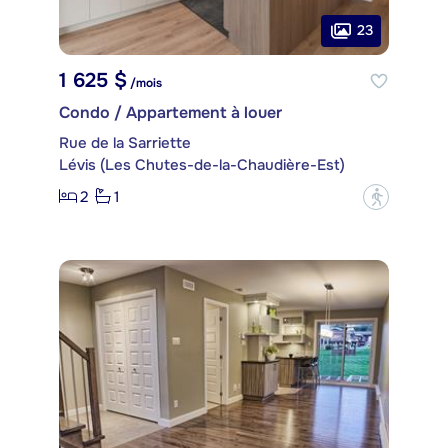
23
1 625 $
/mois
Condo / Appartement à louer
Rue de la Sarriette
Lévis (Les Chutes-de-la-Chaudière-Est)
2
1
?