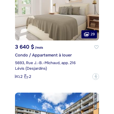
29
3 640 $
/mois
Condo / Appartement à louer
5693, Rue J.-B.-Michaud, app. 216
Lévis (Desjardins)
2
2
?