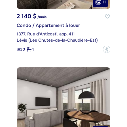
11
2 140 $
/mois
Condo / Appartement à louer
1377, Rue d'Anticosti, app. 411
Lévis (Les Chutes-de-la-Chaudière-Est)
2
1
?