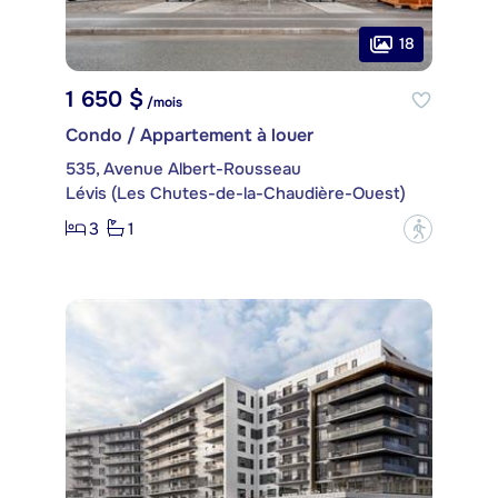
18
1 650 $
/mois
Condo / Appartement à louer
535, Avenue Albert-Rousseau
Lévis (Les Chutes-de-la-Chaudière-Ouest)
3
1
?