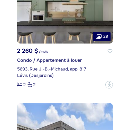
29
2 260 $
/mois
Condo / Appartement à louer
5693, Rue J.-B.-Michaud, app. 817
Lévis (Desjardins)
2
2
?