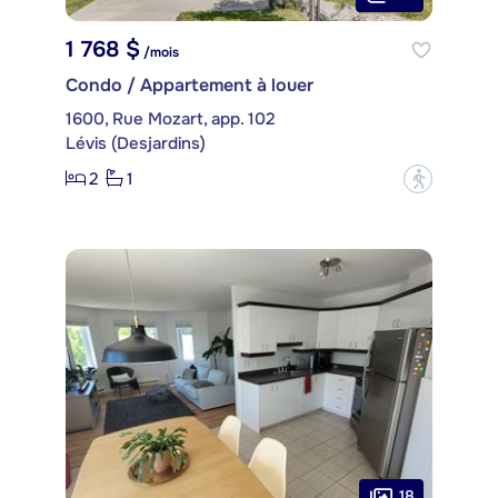
1 768 $
/mois
Condo / Appartement à louer
1600, Rue Mozart, app. 102
Lévis (Desjardins)
2
1
?
18