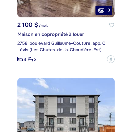
13
2 100 $
/mois
Maison en copropriété à louer
2758, boulevard Guillaume-Couture, app. C
Lévis (Les Chutes-de-la-Chaudière-Est)
3
3
?