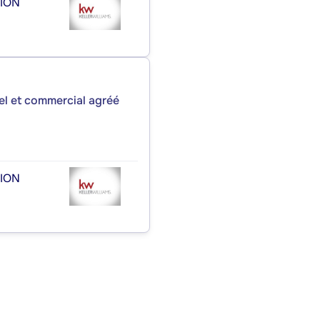
TION
iel et commercial agréé
TION