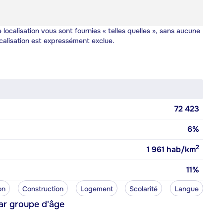
 localisation vous sont fournies « telles quelles », sans aucune
calisation est expressément exclue.
72 423
6%
2
1 961
hab/km
11%
on
Construction
Logement
Scolarité
Langue
ar groupe d'âge