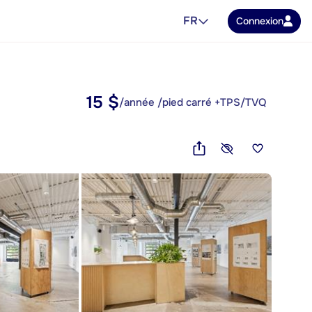
FR
Connexion
15 $
/année /pied carré +TPS/TVQ