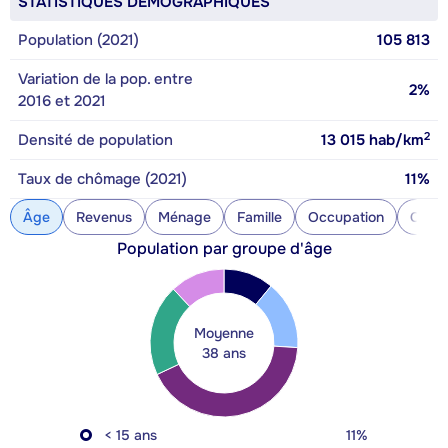
STATISTIQUES DÉMOGRAPHIQUES
Population (2021)
105 813
Variation de la pop. entre
2%
2016 et 2021
2
Densité de population
13 015
hab/km
Taux de chômage (2021)
11%
Âge
Revenus
Ménage
Famille
Occupation
Const
Population par groupe d'âge
Moyenne
38 ans
< 15 ans
11%