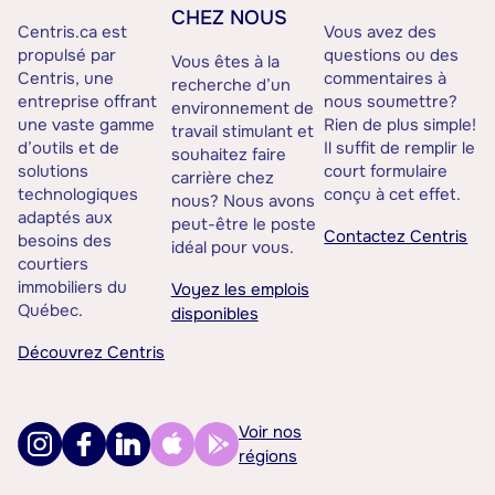
CHEZ NOUS
Centris.ca est
Vous avez des
propulsé par
questions ou des
Vous êtes à la
Centris, une
commentaires à
recherche d’un
entreprise offrant
nous soumettre?
environnement de
une vaste gamme
Rien de plus simple!
travail stimulant et
d’outils et de
Il suffit de remplir le
souhaitez faire
solutions
court formulaire
carrière chez
technologiques
conçu à cet effet.
nous? Nous avons
adaptés aux
peut-être le poste
Contactez Centris
besoins des
idéal pour vous.
courtiers
immobiliers du
Voyez les emplois
Québec.
disponibles
Découvrez Centris
Voir nos
régions