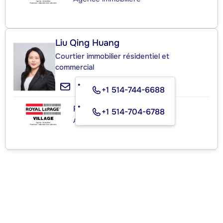
Liu Qing Huang
Courtier immobilier résidentiel et
commercial
+1 514-744-6688
ROYAL LEPAGE VILLAGE
+1 514-704-6788
Agence immobilière