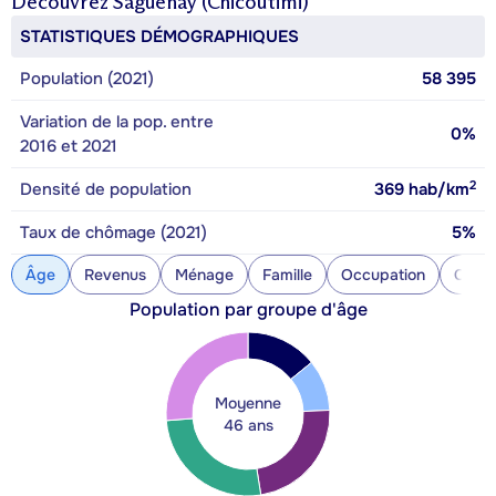
Découvrez
Saguenay (Chicoutimi)
STATISTIQUES DÉMOGRAPHIQUES
Population (2021)
58 395
Variation de la pop. entre
0%
2016 et 2021
2
Densité de population
369
hab/km
Taux de chômage (2021)
5%
Âge
Revenus
Ménage
Famille
Occupation
Const
Population par groupe d'âge
Moyenne
46 ans