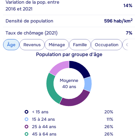
Variation de la pop. entre
14%
2016 et 2021
2
Densité de population
596
hab/km
Taux de chômage (2021)
7%
Âge
Revenus
Ménage
Famille
Occupation
Const
Population par groupe d'âge
Moyenne
40 ans
< 15 ans
20%
15 à 24 ans
11%
25 à 44 ans
26%
45 à 64 ans
26%