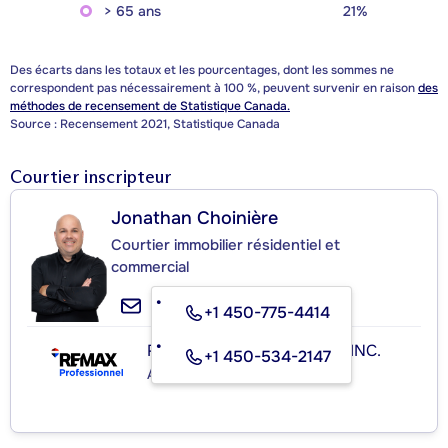
> 65 ans
21%
Des écarts dans les totaux et les pourcentages, dont les sommes ne
correspondent pas nécessairement à 100 %, peuvent survenir en raison
des
méthodes de recensement de Statistique Canada.
Source : Recensement 2021, Statistique Canada
Courtier inscripteur
Jonathan Choinière
Courtier immobilier résidentiel et
commercial
+1 450-775-4414
RE/MAX PROFESSIONNEL INC.
+1 450-534-2147
Agence immobilière