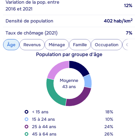
Variation de la pop. entre
12%
2016 et 2021
2
Densité de population
402
hab/km
Taux de chômage (2021)
7%
Âge
Revenus
Ménage
Famille
Occupation
Const
Population par groupe d'âge
Moyenne
43 ans
< 15 ans
18%
15 à 24 ans
10%
25 à 44 ans
24%
45 à 64 ans
26%