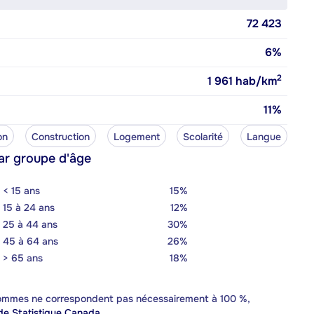
72 423
6%
2
1 961
hab/km
11%
on
Construction
Logement
Scolarité
Langue
ar groupe d'âge
< 15 ans
15%
15 à 24 ans
12%
25 à 44 ans
30%
45 à 64 ans
26%
> 65 ans
18%
 sommes ne correspondent pas nécessairement à 100 %,
e Statistique Canada.