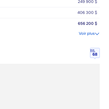
249 900 $
406 300 $
656 200 $
Voir plus
Walk
Score
68