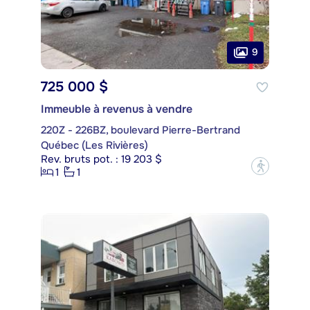
9
725 000 $
Immeuble à revenus à vendre
220Z - 226BZ, boulevard Pierre-Bertrand
Québec (Les Rivières)
Rev. bruts pot. : 19 203 $
?
1
1